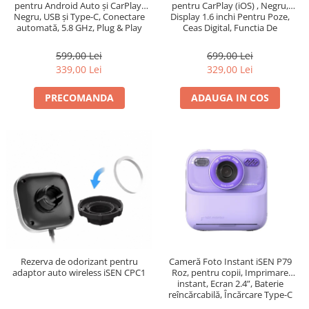
pentru Android Auto și CarPlay,
pentru CarPlay (iOS) , Negru,
Negru, USB și Type-C, Conectare
Display 1.6 inchi Pentru Poze,
automată, 5.8 GHz, Plug & Play
Ceas Digital, Functia De
Odorizant, Type-C, Conectare
automată
599,00 Lei
699,00 Lei
339,00 Lei
329,00 Lei
PRECOMANDA
ADAUGA IN COS
Cameră Foto Instant iSEN P79
Rezerva de odorizant pentru
Roz, pentru copii, Imprimare
adaptor auto wireless iSEN CPC1
instant, Ecran 2.4”, Baterie
reîncărcabilă, Încărcare Type-C