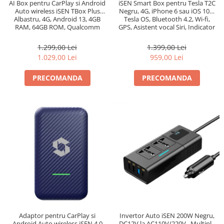
AI Box pentru CarPlay si Android
iSEN Smart Box pentru Tesla T2C
Auto wireless iSEN TBox Plus
Negru, 4G, iPhone 6 sau iOS 10+,
Albastru, 4G, Android 13, 4GB
Tesla OS, Bluetooth 4.2, Wi-fi,
RAM, 64GB ROM, Qualcomm
GPS, Asistent vocal Siri, Indicator
OctaCore, GPS
LED
1.299,00 Lei
1.399,00 Lei
1.029,00 Lei
959,00 Lei
PRECOMANDA
PRECOMANDA
Adaptor pentru CarPlay si
Invertor Auto iSEN 200W Negru,
Android Auto wireless iSEN 4.0
DC12V la AC110V/220V , Multiple