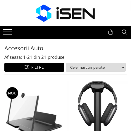
Trotinete
Trotinete electrice
Piese si accesorii
Accesorii Auto
Afiseaza:
1-
21
din
21
produse
FILTRE
NOU