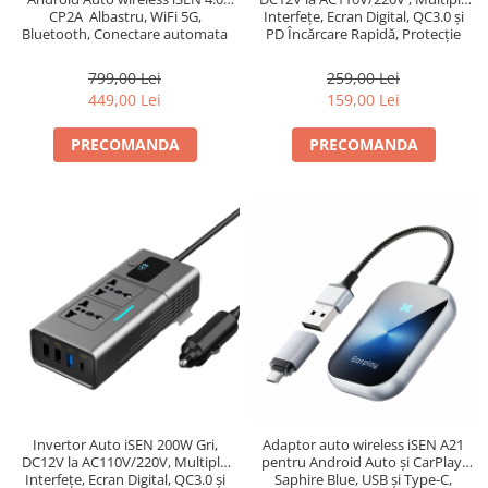
CP2A Albastru, WiFi 5G,
Interfețe, Ecran Digital, QC3.0 și
Bluetooth, Conectare automata
PD Încărcare Rapidă, Protecție
Supratensiune, Ventilare
799,00 Lei
259,00 Lei
449,00 Lei
159,00 Lei
PRECOMANDA
PRECOMANDA
Invertor Auto iSEN 200W Gri,
Adaptor auto wireless iSEN A21
DC12V la AC110V/220V, Multiple
pentru Android Auto și CarPlay,
Interfețe, Ecran Digital, QC3.0 și
Saphire Blue, USB și Type-C,