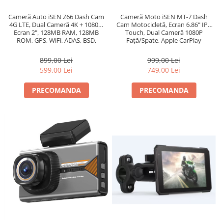
Cameră Auto iSEN Z66 Dash Cam
Cameră Moto iSEN MT-7 Dash
4G LTE, Dual Cameră 4K + 1080P,
Cam Motocicletă, Ecran 6.86" IPS
Ecran 2", 128MB RAM, 128MB
Touch, Dual Cameră 1080P
ROM, GPS, WiFi, ADAS, BSD,
Față/Spate, Apple CarPlay
Monitorizare Parcare
Wireless, Android Auto,
Bluetooth, Monitorizare Presiune
899,00 Lei
999,00 Lei
Anvelope (TPMS), IP67
599,00 Lei
749,00 Lei
PRECOMANDA
PRECOMANDA