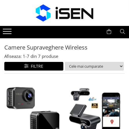
Trotinete
Trotinete electrice
Piese si accesorii
Camere Supraveghere Wireless
Afiseaza:
1-
7
din
7
produse
FILTRE