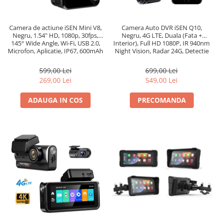
Camera de actiune iSEN Mini V8,
Camera Auto DVR iSEN Q10,
Negru, 1.54" HD, 1080p, 30fps,
Negru, 4G LTE, Duala (Fata +
145° Wide Angle, Wi-Fi, USB 2.0,
Interior), Full HD 1080P, IR 940nm
Microfon, Aplicatie, IP67, 600mAh
Night Vision, Radar 24G, Detectie
Miscare + Prezenta Umana,
Monitorizare Parcare Low-Power
599,00 Lei
699,00 Lei
<0.3s, GPS, Comunic
269,00 Lei
549,00 Lei
ADAUGA IN COS
PRECOMANDA