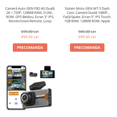
Sistem Moto iSEN MT-5 Dash
Cameră Auto iSEN P82 4G Duală
Cam, Cameră Duală 1080P
2K + 720P, 128MB RAM, 512MB
Față/Spate, Ecran 5" IPS Touch,
ROM, GPS Beidou, Ecran 3" IPS,
1GB RAM, 128MB ROM, Apple
Monitorizare Remote, Loop
CarPlay Wireless, Bluetooth, IP67
Recording, G-Sensor, Suport
512GB
949,00 Lei
699,00 Lei
699,00 Lei
499,00 Lei
PRECOMANDA
PRECOMANDA