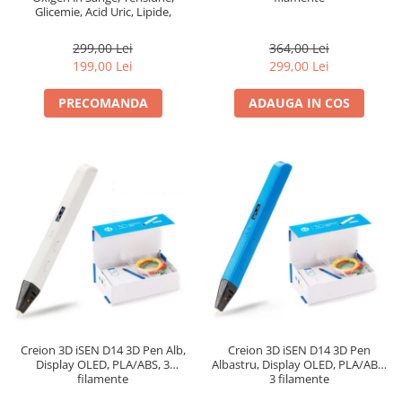
Glicemie, Acid Uric, Lipide,
Urmarire Somn, Moduri Sport,
Apel Bluetooth, Control Muzica,
299,00 Lei
364,00 Lei
Vreme, 250mAh
199,00 Lei
299,00 Lei
PRECOMANDA
ADAUGA IN COS
Creion 3D iSEN D14 3D Pen Alb,
Creion 3D iSEN D14 3D Pen
Display OLED, PLA/ABS, 3
Albastru, Display OLED, PLA/ABS,
filamente
3 filamente