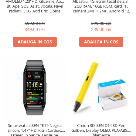
AMOLED 1.23"HD, Glicemie, Apel
Albastru, 4G, ecran tactil de 2.8",
Bt, Apel SOS, Asist. vocala, Nivel
2GB RAM, 16GB ROM, card TF,
radiatii, EKG, Acid uric, Lipide
camera 2MP + 2MP, Android 12,
sange, Termometru, Masa
baterie 2500mAh, Dual SIM
corporala, 240mAh
599,00 Lei
399,00 Lei
349,00 Lei
239,00 Lei
ADAUGA IN COS
ADAUGA IN COS
Smartwatch iSEN TK75 Negru,
Creion 3D iSEN D14 3D Pen
Silicon, 1.47" HD, Ritm Cardiac,
Galben, Display OLED, PLA/ABS, 3
Oxigen in Sange, Tensiune,
filamente