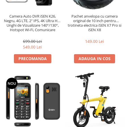
Camera Auto DVR iSEN K26,
Pachet anvelopa cu camera
Negru, 4G LTE, 2" IPS, 4K Ultra HD,
original de 10 inch pentru
Unghi de Vizualizare 140°/130°,
trotineta electrica iSEN X7 Pro si
Hotspot Wi-Fi, Comunicare
iSEN X8
Bidirectionala, GPS, ADAS, BSD, G-
Sensor, Monitorizare Parcare 24H
699,00 Lei
149,00 Lei
549,00 Lei
PRECOMANDA
ADAUGA IN COS
NOU