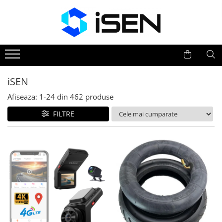
Trotinete
Trotinete electrice
Piese si accesorii
iSEN
Afiseaza:
1-
24
din
462
produse
FILTRE