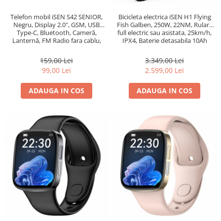
Telefon mobil iSEN S42 SENIOR,
Bicicleta electrica iSEN H1 Flying
Negru, Display 2.0", GSM, USB
Fish Galben, 250W, 22NM, Rulare
Type-C, Bluetooth, Cameră,
full electric sau asistata, 25km/h,
Lanternă, FM Radio fara cablu,
IPX4, Baterie detasabila 10Ah
Baterie 1800mAh, Buton SOS,
Negru, Dual SIM
159,00 Lei
3.349,00 Lei
99,00 Lei
2.599,00 Lei
ADAUGA IN COS
ADAUGA IN COS