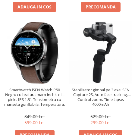
ADAUGA IN COS
PRECOMANDA
Smartwatch iSEN Watch P50
Stabilizator gimbal pe 3 axe iSEN
Negru cu bratara maro inchis din
Capture 2S, Auto face tracking,
piele, IPS 1.3", Tensiometru cu
Control zoom, Time lapse,
manseta gonflabila, Temperatura,
4000mAh
Oxigen
849,00 Lei
529,00 Lei
599,00 Lei
299,00 Lei
PRECOMANDA
ADAUGA IN COS