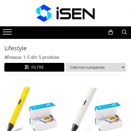
Trotinete
Trotinete electrice
Piese si accesorii
Lifestyle
Afiseaza:
1-
5
din
5
produse
FILTRE