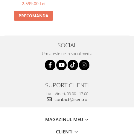
detasabila 10Ah
2.599,00 Lei
PRECOMANDA
SOCIAL
Urmareste-ne in social media
SUPORT CLIENTI
Luni-Vineri, 09.00 - 17.00
contact@isen.ro
MAGAZINUL MEU
CLIENTI