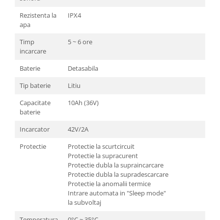
Rezistenta la
IPX4
apa
Timp
5 ~ 6 ore
incarcare
Baterie
Detasabila
Tip baterie
Litiu
Capacitate
10Ah (36V)
baterie
Incarcator
42V/2A
Protectie
Protectie la scurtcircuit
Protectie la supracurent
Protectie dubla la supraincarcare
Protectie dubla la supradescarcare
Protectie la anomalii termice
Intrare automata in "Sleep mode"
la subvoltaj
Temperatura
0°C ~ 35°C