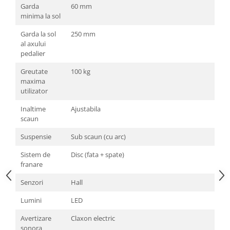
Garda
60 mm
minima la sol
Garda la sol
250 mm
al axului
pedalier
Greutate
100 kg
maxima
utilizator
Inaltime
Ajustabila
scaun
Suspensie
Sub scaun (cu arc)
Sistem de
Disc (fata + spate)
franare
Senzori
Hall
Lumini
LED
Avertizare
Claxon electric
sonora