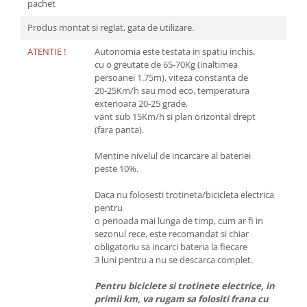
pachet
Produs montat si reglat, gata de utilizare.
ATENTIE !
Autonomia este testata in spatiu inchis,
cu o greutate de 65-70Kg (inaltimea
persoanei 1.75m), viteza constanta de
20-25Km/h sau mod eco, temperatura
exterioara 20-25 grade,
vant sub 15Km/h si plan orizontal drept
(fara panta).
Mentine nivelul de incarcare al bateriei
peste 10%.
Daca nu folosesti trotineta/bicicleta electrica
pentru
o perioada mai lunga de timp, cum ar fi in
sezonul rece, este recomandat si chiar
obligatoriu sa incarci bateria la fiecare
3 luni pentru a nu se descarca complet.
Pentru biciclete si trotinete electrice, in
primii km, va rugam sa folositi frana cu