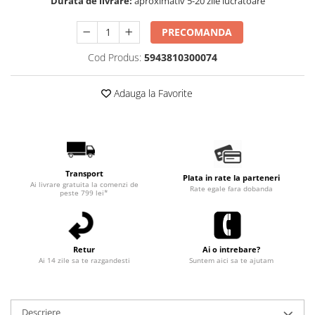
Durata de livrare:
aproximativ 5-20 zile lucratoare
PRECOMANDA
Cod Produs:
5943810300074
Adauga la Favorite
Transport
Plata in rate la parteneri
Ai livrare gratuita la comenzi de
Rate egale fara dobanda
peste 799 lei*
Retur
Ai o intrebare?
Ai 14 zile sa te razgandesti
Suntem aici sa te ajutam
Descriere