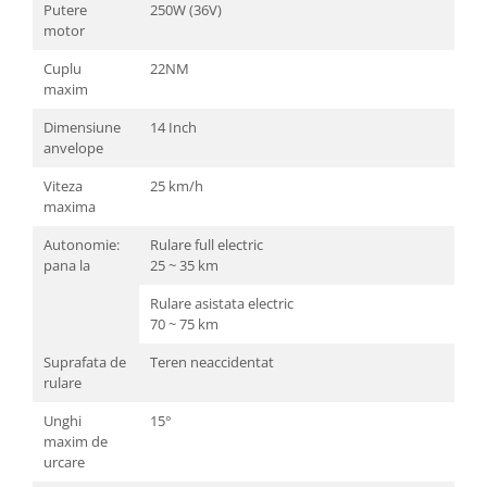
Putere
250W (36V)
motor
Cuplu
22NM
maxim
Dimensiune
14 Inch
anvelope
Viteza
25 km/h
maxima
Autonomie:
Rulare full electric
pana la
25 ~ 35 km
Rulare asistata electric
70 ~ 75 km
Suprafata de
Teren neaccidentat
rulare
Unghi
15°
maxim de
urcare