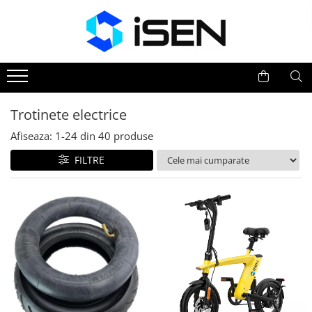
Trotinete
Trotinete electrice
Piese si accesorii
Trotinete electrice
Afiseaza:
1-
24
din
40
produse
FILTRE