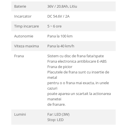
Baterie
36V / 20.8Ah, Litiu
Incarcator
DC 54.6V / 2A
Timp incarcare
5 ~ 6 ore
Autonomie
Pana la 100 km
Viteza maxima
Pana la 40 km/h
Frana
Sistem cu disc de frana fata/spate
Frana electronica antiblocare E-ABS
Frana de picior
Placutele de frana sunt cu insertie de
metal
pentru o o frana mai exacta, in unele
cazuri
poate aparea un scartait la actionarea
manetei
de franare.
Lumini
Far: LED (3W)
Stop: LED