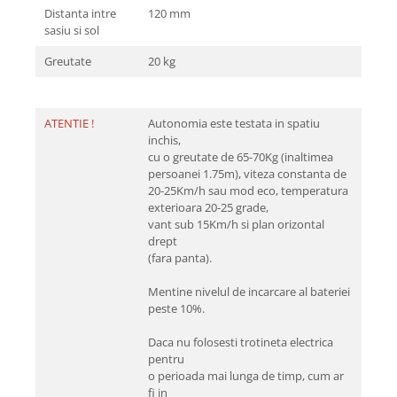
Distanta intre
120 mm
sasiu si sol
Greutate
20 kg
ATENTIE !
Autonomia este testata in spatiu
inchis,
cu o greutate de 65-70Kg (inaltimea
persoanei 1.75m), viteza constanta de
20-25Km/h sau mod eco, temperatura
exterioara 20-25 grade,
vant sub 15Km/h si plan orizontal
drept
(fara panta).
Mentine nivelul de incarcare al bateriei
peste 10%.
Daca nu folosesti trotineta electrica
pentru
o perioada mai lunga de timp, cum ar
fi in