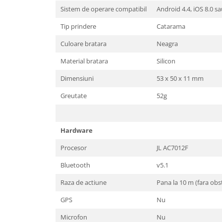
Sistem de operare compatibil
Android 4.4, iOS 8.0 s
Tip prindere
Catarama
Culoare bratara
Neagra
Material bratara
Silicon
Dimensiuni
53 x 50 x 11 mm
Greutate
52g
Hardware
Procesor
JL AC7012F
Bluetooth
v5.1
Raza de actiune
Pana la 10 m (fara obs
GPS
Nu
Microfon
Nu