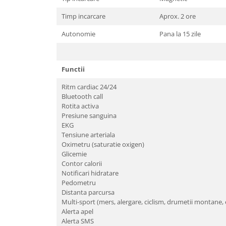
Timp incarcare
Aprox. 2 ore
Autonomie
Pana la 15 zile
Functii
Ritm cardiac 24/24
Bluetooth call
Rotita activa
Presiune sanguina
EKG
Tensiune arteriala
Oximetru (saturatie oxigen)
Glicemie
Contor calorii
Notificari hidratare
Pedometru
Distanta parcursa
Multi-sport (mers, alergare, ciclism, drumetii montane, ex
Alerta apel
Alerta SMS