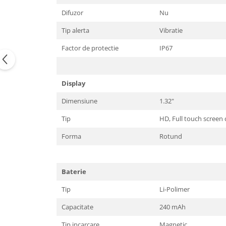
Difuzor
Nu
Tip alerta
Vibratie
Factor de protectie
IP67
Display
Dimensiune
1.32"
Tip
HD, Full touch screen 
Forma
Rotund
Baterie
Tip
Li-Polimer
Capacitate
240 mAh
Tip incarcare
Magnetic