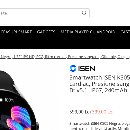
CEASURI SMART
GADGETS
MEDIA PLAYER CU ANDROID
CAST
egru, 1.32" IPS HD, ECG, Ritm cardiac, Presiune sanguina, Glicemie, Oxigen,
Smartwatch iSEN KS05 
cardiac, Presiune sang
Bt v5.1, IP67, 240mAh
599,00 Lei
399,00 Lei
Smartwatch iSEN KS05 Negru: elegant
pentru un stil de viață activ. Monitor