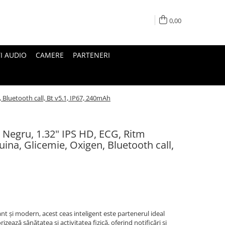
0,00
I AUDIO
CAMERE
PARTENERI
 Bluetooth call, Bt v5.1, IP67, 240mAh
Negru, 1.32" IPS HD, ECG, Ritm
uina, Glicemie, Oxigen, Bluetooth call,
 și modern, acest ceas inteligent este partenerul ideal
izează sănătatea și activitatea fizică, oferind notificări și