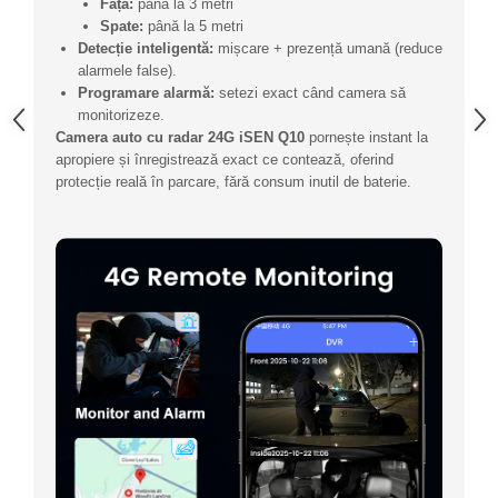
Față:
până la 3 metri
Spate:
până la 5 metri
Detecție inteligentă:
mișcare + prezență umană (reduce
alarmele false).
Programare alarmă:
setezi exact când camera să
monitorizeze.
Camera auto cu radar 24G iSEN Q10
pornește instant la
apropiere și înregistrează exact ce contează, oferind
protecție reală în parcare, fără consum inutil de baterie.