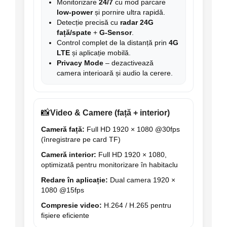
Monitorizare
24/7
cu mod parcare
low-power
și pornire ultra rapidă.
Detecție precisă cu
radar 24G
față/spate
+
G-Sensor
.
Control complet de la distanță prin
4G
LTE
și aplicație mobilă.
Privacy Mode
– dezactivează
camera interioară și audio la cerere.
📸
Video & Camere (față + interior)
Cameră față:
Full HD 1920 × 1080 @30fps
(înregistrare pe card TF)
Cameră interior:
Full HD 1920 × 1080,
optimizată pentru monitorizare în habitaclu
Redare în aplicație:
Dual camera 1920 ×
1080 @15fps
Compresie video:
H.264 / H.265 pentru
fișiere eficiente