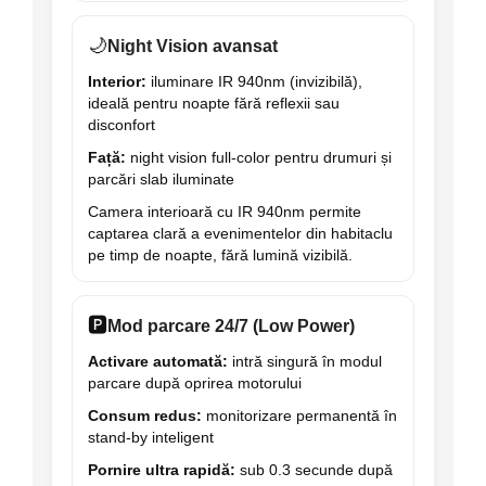
🌙
Night Vision avansat
Interior:
iluminare IR 940nm (invizibilă),
ideală pentru noapte fără reflexii sau
disconfort
Față:
night vision full-color pentru drumuri și
parcări slab iluminate
Camera interioară cu IR 940nm permite
captarea clară a evenimentelor din habitaclu
pe timp de noapte, fără lumină vizibilă.
🅿️
Mod parcare 24/7 (Low Power)
Activare automată:
intră singură în modul
parcare după oprirea motorului
Consum redus:
monitorizare permanentă în
stand-by inteligent
Pornire ultra rapidă:
sub 0.3 secunde după