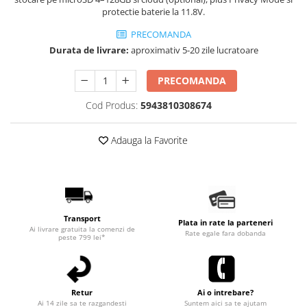
protectie baterie la 11.8V.
PRECOMANDA
Durata de livrare:
aproximativ 5-20 zile lucratoare
PRECOMANDA
Cod Produs:
5943810308674
Adauga la Favorite
Transport
Plata in rate la parteneri
Ai livrare gratuita la comenzi de
Rate egale fara dobanda
peste 799 lei*
Retur
Ai o intrebare?
Ai 14 zile sa te razgandesti
Suntem aici sa te ajutam