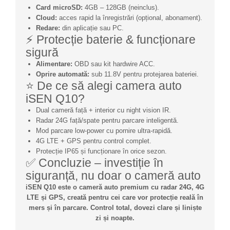
Card microSD:
4GB – 128GB (neinclus).
Cloud:
acces rapid la înregistrări (opțional, abonament).
Redare:
din aplicație sau PC.
⚡ Protecție baterie & funcționare
sigură
Alimentare:
OBD sau kit hardwire ACC.
Oprire automată:
sub 11.8V pentru protejarea bateriei.
⭐ De ce să alegi camera auto
iSEN Q10?
Dual cameră față + interior cu night vision IR.
Radar 24G față/spate pentru parcare inteligentă.
Mod parcare low-power cu pornire ultra-rapidă.
4G LTE + GPS pentru control complet.
Protecție IP65 și funcționare în orice sezon.
✅ Concluzie – investiție în
siguranță, nu doar o cameră auto
iSEN Q10 este o cameră auto premium cu radar 24G, 4G
LTE și GPS, creată pentru cei care vor protecție reală în
mers și în parcare. Control total, dovezi clare și liniște
zi și noapte.