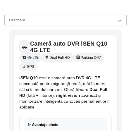
Descriere
Cameră auto DVR
iSEN Q10
🚗
4G LTE
📶 4G LTE
🎥 Dual Full HD
🅿️ Parking 24/7
📡 GPS
iSEN Q10
este o cameră auto DVR
4G LTE
concepută pentru siguranță reală, atât în mers,
cât și în modul parcare. Oferă filmare
Dual Full
HD
(față + interior),
night vision avansat
și
monitorizare inteligentă cu acces permanent prin
aplicație.
✨ Avantaje cheie