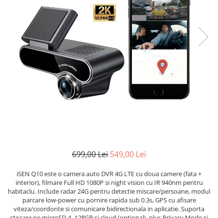
699,00 Lei
549,00 Lei
iSEN Q10 este o camera auto DVR 4G LTE cu doua camere (fata +
interior), filmare Full HD 1080P si night vision cu IR 940nm pentru
habitaclu. Include radar 24G pentru detectie miscare/persoane, modul
parcare low-power cu pornire rapida sub 0.3s, GPS cu afisare
viteza/coordonte si comunicare bidirectionala in aplicatie. Suporta
stocare pe microSD 4–128GB si cloud (optional), plus Privacy Mode si