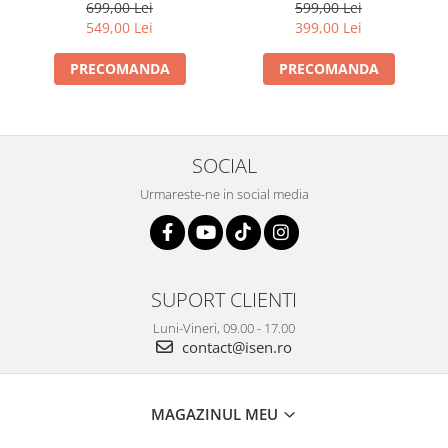
Filmare 170°, Wi-Fi, Lumina
Vizualizare 140°/130°,
599,00 Lei
699,00 Lei
SOS, Car mode, Detectie
Hotspot Wi-Fi, Comunicare
399,00 Lei
549,00 Lei
miscare,1050 mAh
Bidirectionala, GPS, ADAS,
BSD, G-Sensor,
PRECOMANDA
PRECOMANDA
Monitorizare Parcare 24H
SOCIAL
Urmareste-ne in social media
SUPORT CLIENTI
Luni-Vineri, 09.00 - 17.00
contact@isen.ro
MAGAZINUL MEU