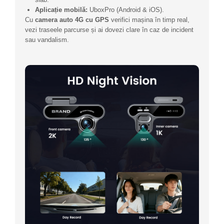
Aplicație mobilă:
UboxPro (Android & iOS).
Cu
camera auto 4G cu GPS
verifici mașina în timp real,
vezi traseele parcurse și ai dovezi clare în caz de incident
sau vandalism.