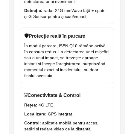
detectarea unui eveniment
Detecție:
radar 24G mmWave față + spate
și G-Sensor pentru șocuri/impact
🛡️
Protecție reală în parcare
În modul parcare, iSEN Q10 rămâne activă
în consum redus. La detectarea unei mișcări
sau a unui impact, se trezește aproape
instant și începe înregistrarea, surprinzând
momentul exact al incidentului, nu doar
finalul acestuia.
🌐
Conectivitate & Control
Rețea:
4G LTE
Localizare:
GPS integrat
Control:
aplicație mobilă pentru acces,
setări și redare video de la distanță