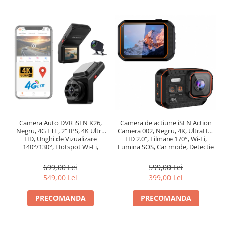
Camera de actiune iSEN Action
Camera Auto DVR iSEN K26,
Camera 002, Negru, 4K, UltraHD,
Negru, 4G LTE, 2" IPS, 4K Ultra
HD 2.0", Filmare 170°, Wi-Fi,
HD, Unghi de Vizualizare
Lumina SOS, Car mode, Detectie
140°/130°, Hotspot Wi-Fi,
miscare,1050 mAh
Comunicare Bidirectionala, GPS,
ADAS, BSD, G-Sensor,
599,00 Lei
699,00 Lei
Monitorizare Parcare 24H
399,00 Lei
549,00 Lei
PRECOMANDA
PRECOMANDA