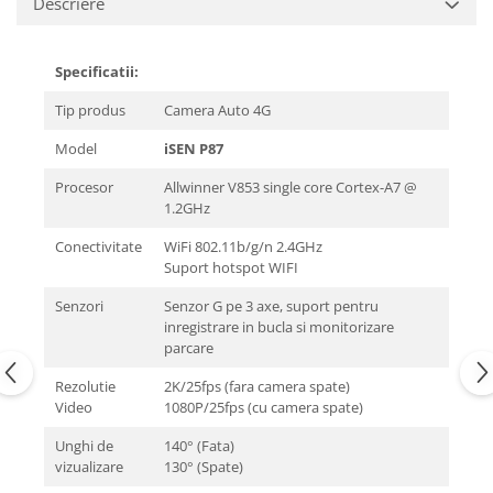
Descriere
Specificatii:
Tip produs
Camera Auto 4G
Model
iSEN P87
Procesor
Allwinner V853 single core Cortex-A7 @
1.2GHz
Conectivitate
WiFi 802.11b/g/n 2.4GHz
Suport hotspot WIFI
Senzori
Senzor G pe 3 axe, suport pentru
inregistrare in bucla si monitorizare
parcare
Rezolutie
2K/25fps (fara camera spate)
Video
1080P/25fps (cu camera spate)
Unghi de
140° (Fata)
vizualizare
130° (Spate)