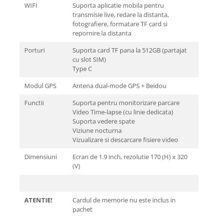
WIFI
Suporta aplicatie mobila pentru
transmisie live, redare la distanta,
fotografiere, formatare TF card si
repornire la distanta
Porturi
Suporta card TF pana la 512GB (partajat
cu slot SIM)
Type C
Modul GPS
Antena dual-mode GPS + Beidou
Functii
Suporta pentru monitorizare parcare
Video Time-lapse (cu linie dedicata)
Suporta vedere spate
Viziune nocturna
Vizualizare si descarcare fisiere video
Dimensiuni
Ecran de 1.9 inch, rezolutie 170 (H) x 320
(V)
ATENTIE!
Cardul de memorie nu este inclus in
pachet