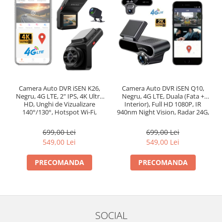
Camera Auto DVR iSEN K26,
Camera Auto DVR iSEN Q10,
Negru, 4G LTE, 2" IPS, 4K Ultra
Negru, 4G LTE, Duala (Fata +
HD, Unghi de Vizualizare
Interior), Full HD 1080P, IR
140°/130°, Hotspot Wi-Fi,
940nm Night Vision, Radar 24G,
Comunicare Bidirectionala, GPS,
Detectie Miscare + Prezenta
ADAS, BSD, G-Sensor,
Umana, Monitorizare Parcare
699,00 Lei
699,00 Lei
Monitorizare Parcare 24H
Low-Power <0.3s, GPS, Comunic
549,00 Lei
549,00 Lei
PRECOMANDA
PRECOMANDA
SOCIAL