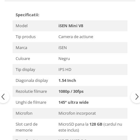
Specificatii:
Model
iSEN Mini V8
Tip produs
Camera de actiune
Marca
iSEN
Culoare
Negru
Tip display
IPS HD
Diagonala display
1.54 Inch
Rezolutie filmare
1080p / 30fps
Unghi de filmare
145° ultra wide
Microfon
Microfon incorporat
Slot card de
MicroSD pana la
128 GB
(cardul nu
memorie
este inclus)