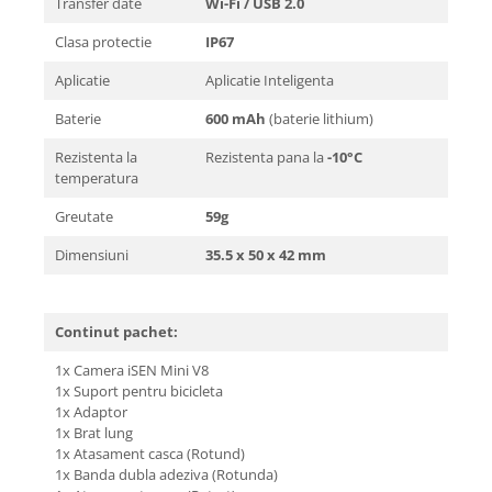
Transfer date
Wi-Fi / USB 2.0
Clasa protectie
IP67
Aplicatie
Aplicatie Inteligenta
Baterie
600 mAh
(baterie lithium)
Rezistenta la
Rezistenta pana la
-10°C
temperatura
Greutate
59g
Dimensiuni
35.5 x 50 x 42 mm
Continut pachet:
1x Camera iSEN Mini V8
1x Suport pentru bicicleta
1x Adaptor
1x Brat lung
1x Atasament casca (Rotund)
1x Banda dubla adeziva (Rotunda)