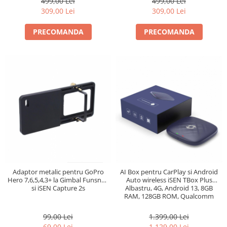
499,00 Lei
499,00 Lei
309,00 Lei
309,00 Lei
PRECOMANDA
PRECOMANDA
Adaptor metalic pentru GoPro
AI Box pentru CarPlay si Android
Hero 7,6,5,4,3+ la Gimbal Funsnap
Auto wireless iSEN TBox Plus
si iSEN Capture 2s
Albastru, 4G, Android 13, 8GB
RAM, 128GB ROM, Qualcomm
OctaCore, GPS
99,00 Lei
1.399,00 Lei
69,00 Lei
1.129,00 Lei