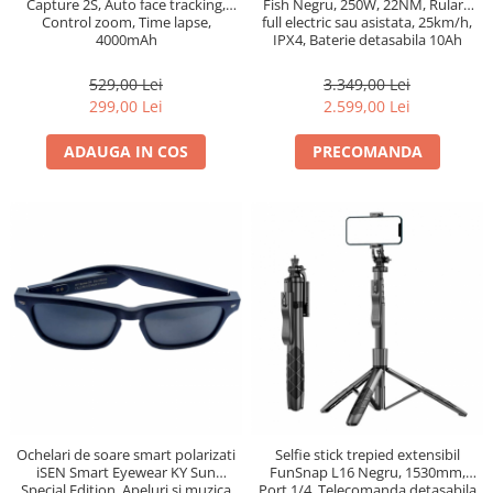
Capture 2S, Auto face tracking,
Fish Negru, 250W, 22NM, Rulare
Control zoom, Time lapse,
full electric sau asistata, 25km/h,
4000mAh
IPX4, Baterie detasabila 10Ah
529,00 Lei
3.349,00 Lei
299,00 Lei
2.599,00 Lei
ADAUGA IN COS
PRECOMANDA
Ochelari de soare smart polarizati
Selfie stick trepied extensibil
iSEN Smart Eyewear KY Sun
FunSnap L16 Negru, 1530mm,
Special Edition, Apeluri si muzica
Port 1/4, Telecomanda detasabila