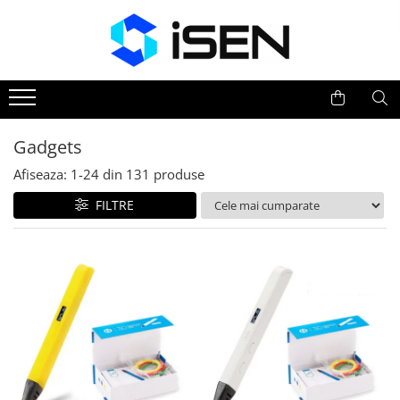
Trotinete
Trotinete electrice
Piese si accesorii
Gadgets
Afiseaza:
1-
24
din
131
produse
FILTRE