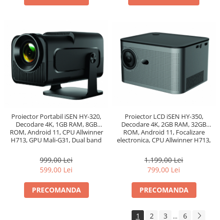
Proiector Portabil iSEN HY-320,
Proiector LCD iSEN HY-350,
Decodare 4K, 1GB RAM, 8GB
Decodare 4K, 2GB RAM, 32GB
ROM, Android 11, CPU Allwinner
ROM, Android 11, Focalizare
H713, GPU Mali-G31, Dual band
electronica, CPU Allwinner H713,
WiFi6+BT5.0
GPU Mali-G31, Dual band
WiFi6+BT5.0
999,00 Lei
1.199,00 Lei
599,00 Lei
799,00 Lei
PRECOMANDA
PRECOMANDA
1
2
3
6
...