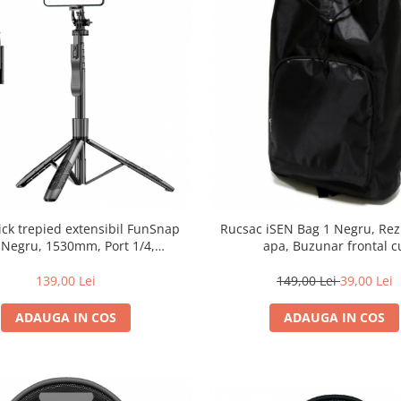
tick trepied extensibil FunSnap
Rucsac iSEN Bag 1 Negru, Rezi
 Negru, 1530mm, Port 1/4,
apa, Buzunar frontal c
anda detasabila cu bluetooth,
fermoar, Catarama ajustabila, 
aner balansare, 120mAh
10cm
139,00 Lei
149,00 Lei
39,00 Lei
ADAUGA IN COS
ADAUGA IN COS