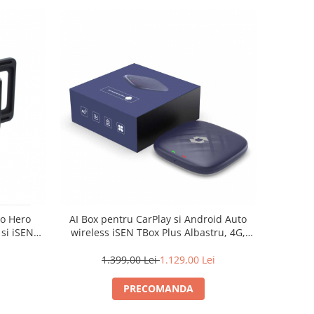
AI Box pentru CarPlay si Android Auto
ro Hero
wireless iSEN TBox Plus Albastru, 4G,
 si iSEN
Android 13, 8GB RAM, 128GB ROM,
Qualcomm OctaCore, GPS
1.399,00 Lei
1.129,00 Lei
PRECOMANDA