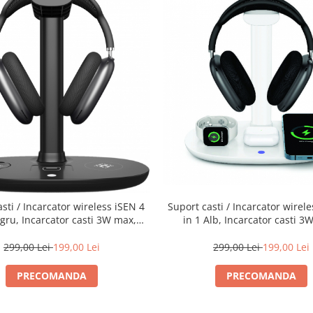
Suport casti / Incarcator wirel
sti / Incarcator wireless iSEN 4
in 1 Alb, Incarcator casti 3
gru, Incarcator casti 3W max,
Incarcator ceas 2W max, Inc
ator ceas 2W max, Incarcator
telefon 15W max
telefon 15W max
299,00 Lei
199,00 Lei
299,00 Lei
199,00 Lei
PRECOMANDA
PRECOMANDA