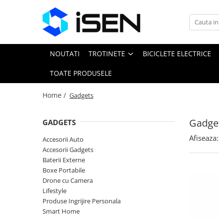
Trotinete
Trotinete electrice
NOUTATI
TROTINETE
BICICLETE ELECTRICE
Piese si accesorii
TOATE PRODUSELE
Home /
Gadgets
Gadge
GADGETS
Afiseaza:
Accesorii Auto
Accesorii Gadgets
Baterii Externe
Boxe Portabile
Drone cu Camera
Lifestyle
Produse Ingrijire Personala
Smart Home