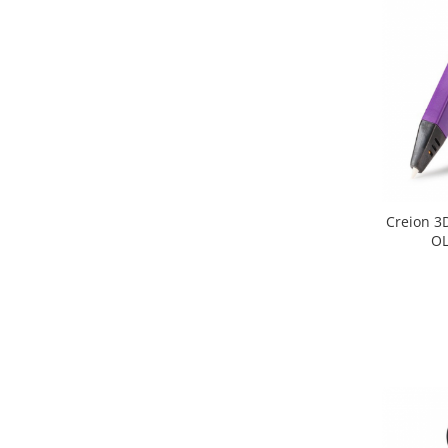
Creion 3
OL