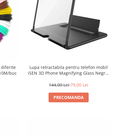
diferite
Lupa retractabila pentru telefon mobil
 10M/buc
iSEN 3D Phone Magnifying Glass Negru,
12", Protectie ochi, Protectie din silicon,
Baza ajustabila
144,00 Lei
79,00 Lei
PRECOMANDA