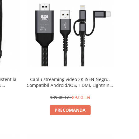
stent la
Cablu streaming video 2K iSEN Negru,
u
Compatibil Android/iOS, HDMI, Lightning,
50 x 40 x
Type-C, Micro Usb 2m si USB, 1m
139,00 Lei
89,00 Lei
PRECOMANDA