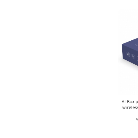
AI Box 
wireles
Andro
Q
1