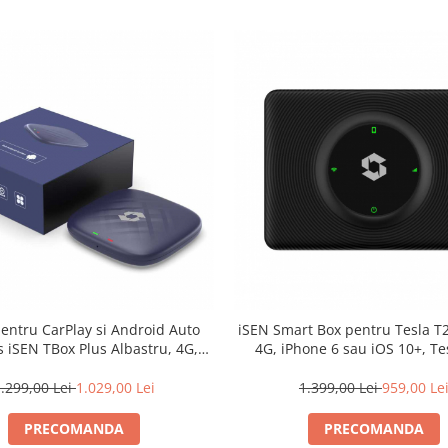
pentru CarPlay si Android Auto
iSEN Smart Box pentru Tesla T
s iSEN TBox Plus Albastru, 4G,
4G, iPhone 6 sau iOS 10+, Te
id 13, 4GB RAM, 64GB ROM,
Bluetooth 4.2, Wi-fi, GPS, Asist
ualcomm OctaCore, GPS
Siri, Indicator LED
.299,00 Lei
1.029,00 Lei
1.399,00 Lei
959,00 Le
PRECOMANDA
PRECOMANDA