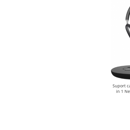
Suport ca
in 1 Ne
Incarc