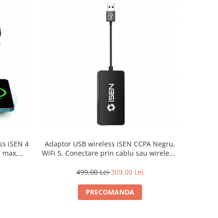
ess iSEN 4
Adaptor USB wireless iSEN CCPA Negru,
W max,
WiFi 5, Conectare prin cablu sau wireless,
arcator
Kit auto integrat APK
499,00 Lei
309,00 Lei
PRECOMANDA