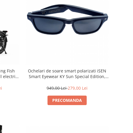
ing Fish
Ochelari de soare smart polarizati iSEN
 electric
Smart Eyewear KY Sun Special Edition,
Baterie
Apeluri si muzica prin bluetooth, IPX5,
100mAh
ei
949,00 Lei
279,00 Lei
PRECOMANDA