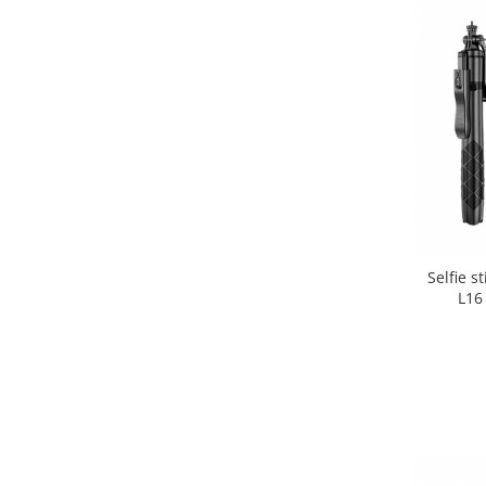
Selfie s
L16
Telecom
M