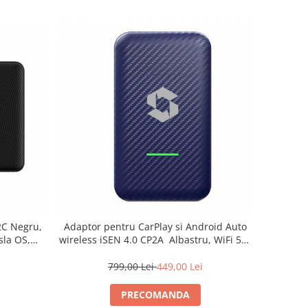
2C Negru,
Adaptor pentru CarPlay si Android Auto
sla OS,
wireless iSEN 4.0 CP2A Albastru, WiFi 5G,
ent vocal
Bluetooth, Conectare automata
i
799,00 Lei
449,00 Lei
PRECOMANDA