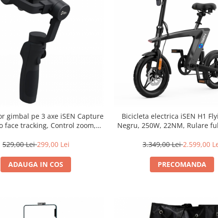
tor gimbal pe 3 axe iSEN Capture
Bicicleta electrica iSEN H1 Fly
o face tracking, Control zoom,
Negru, 250W, 22NM, Rulare full
Time lapse, 4000mAh
sau asistata, 25km/h, IPX4, 
detasabila 10Ah
529,00 Lei
299,00 Lei
3.349,00 Lei
2.599,00 L
ADAUGA IN COS
PRECOMANDA