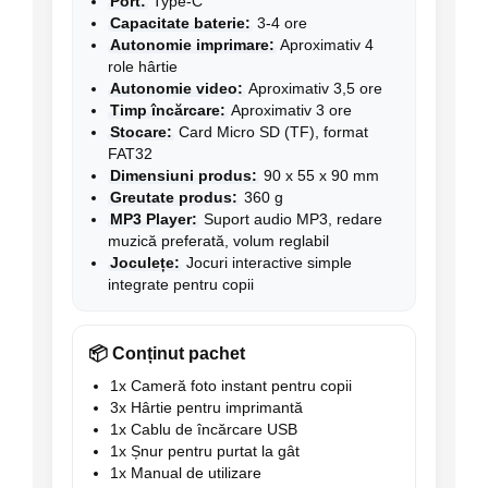
Port:
Type-C
Capacitate baterie:
3-4 ore
Autonomie imprimare:
Aproximativ 4
role hârtie
Autonomie video:
Aproximativ 3,5 ore
Timp încărcare:
Aproximativ 3 ore
Stocare:
Card Micro SD (TF), format
FAT32
Dimensiuni produs:
90 x 55 x 90 mm
Greutate produs:
360 g
MP3 Player:
Suport audio MP3, redare
muzică preferată, volum reglabil
Joculețe:
Jocuri interactive simple
integrate pentru copii
📦 Conținut pachet
1x Cameră foto instant pentru copii
3x Hârtie pentru imprimantă
1x Cablu de încărcare USB
1x Șnur pentru purtat la gât
1x Manual de utilizare