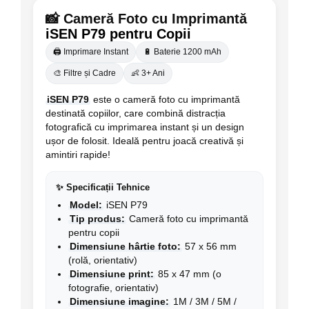
📸 Cameră Foto cu Imprimantă
iSEN P79 pentru Copii
🖨️ Imprimare Instant
🔋 Baterie 1200 mAh
🎨 Filtre și Cadre
👶 3+ Ani
iSEN P79
este o cameră foto cu imprimantă
destinată copiilor, care combină distracția
fotografică cu imprimarea instant și un design
ușor de folosit. Ideală pentru joacă creativă și
amintiri rapide!
✨ Specificații Tehnice
Model:
iSEN P79
Tip produs:
Cameră foto cu imprimantă
pentru copii
Dimensiune hârtie foto:
57 x 56 mm
(rolă, orientativ)
Dimensiune print:
85 x 47 mm (o
fotografie, orientativ)
Dimensiune imagine:
1M / 3M / 5M /