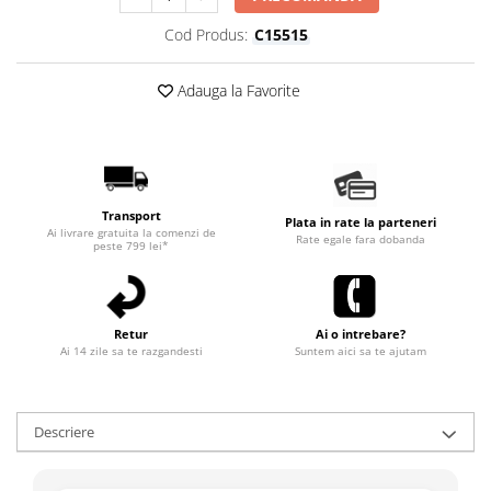
Cod Produs:
C15515
Adauga la Favorite
Transport
Plata in rate la parteneri
Ai livrare gratuita la comenzi de
Rate egale fara dobanda
peste 799 lei*
Retur
Ai o intrebare?
Ai 14 zile sa te razgandesti
Suntem aici sa te ajutam
Descriere