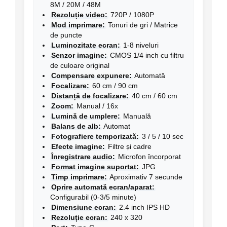
8M / 20M / 48M
Rezoluție video:
720P / 1080P
Mod imprimare:
Tonuri de gri / Matrice
de puncte
Luminozitate ecran:
1-8 niveluri
Senzor imagine:
CMOS 1/4 inch cu filtru
de culoare original
Compensare expunere:
Automată
Focalizare:
60 cm / 90 cm
Distanță de focalizare:
40 cm / 60 cm
Zoom:
Manual / 16x
Lumină de umplere:
Manuală
Balans de alb:
Automat
Fotografiere temporizată:
3 / 5 / 10 sec
Efecte imagine:
Filtre și cadre
Înregistrare audio:
Microfon încorporat
Format imagine suportat:
JPG
Timp imprimare:
Aproximativ 7 secunde
Oprire automată ecran/aparat:
Configurabil (0-3/5 minute)
Dimensiune ecran:
2.4 inch IPS HD
Rezoluție ecran:
240 x 320