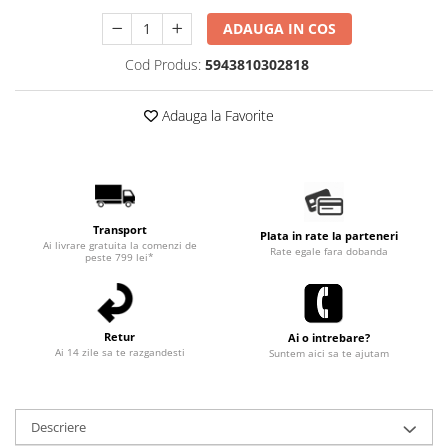
ADAUGA IN COS
Cod Produs:
5943810302818
Adauga la Favorite
Transport
Plata in rate la parteneri
Ai livrare gratuita la comenzi de
Rate egale fara dobanda
peste 799 lei*
Retur
Ai o intrebare?
Ai 14 zile sa te razgandesti
Suntem aici sa te ajutam
Descriere