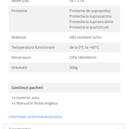
Iesire USB
5V / 3.1A
Protectie
Protectie de supravoltaj
Protectie la suprasarcina
Protectie la supraincalzire
Protectie la scurtcircuit.
Material
ABS rezistent la foc
Temperatura functionare
de la 0°C la +40°C
Dimensiuni
220x160x60mm
Greutate
500g
Continut pachet:
1x Invertor auto
1x Manual in limba engleza
Informatii conformitate produs
Caracteristici