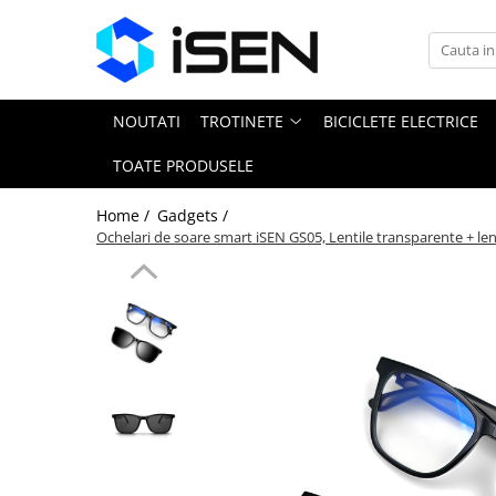
Trotinete
Trotinete electrice
NOUTATI
TROTINETE
BICICLETE ELECTRICE
Piese si accesorii
TOATE PRODUSELE
Home /
Gadgets /
Ochelari de soare smart iSEN GS05, Lentile transparente + len