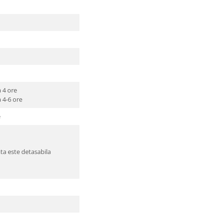
a 4 ore
a 4-6 ore
e
ata este detasabila