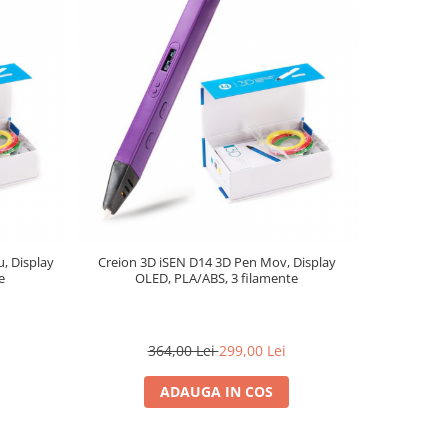
, Display
Creion 3D iSEN D14 3D Pen Mov, Display
Set de 30 d
e
OLED, PLA/ABS, 3 filamente
pentr
364,00 Lei
299,00 Lei
2
ADAUGA IN COS