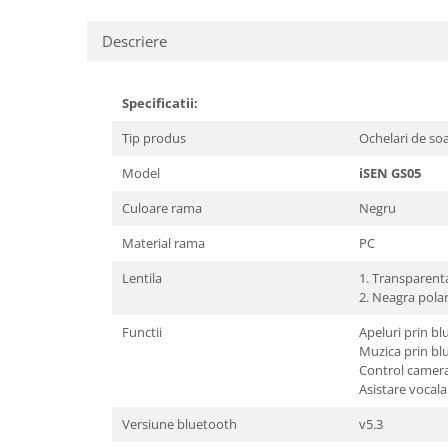
Descriere
Specificatii:
Tip produs
Ochelari de so
Model
iSEN GS05
Culoare rama
Negru
Material rama
PC
Lentila
1. Transparenta
2. Neagra pola
Functii
Apeluri prin b
Muzica prin bl
Control camera
Asistare vocala
Versiune bluetooth
v5.3