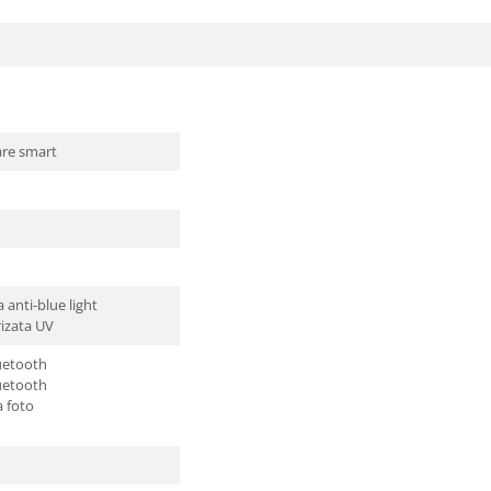
are smart
 anti-blue light
rizata UV
luetooth
uetooth
 foto