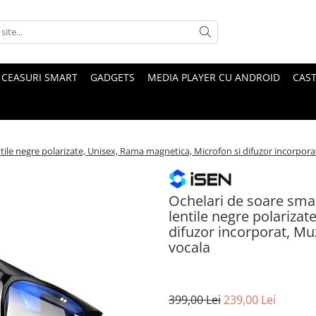
CEASURI SMART
GADGETS
MEDIA PLAYER CU ANDROID
CAST
tile negre polarizate, Unisex, Rama magnetica, Microfon si difuzor incorporat
Ochelari de soare smar
lentile negre polariza
difuzor incorporat, Muz
vocala
399,00 Lei
239,00 Lei