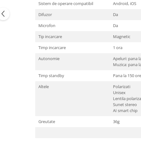
Sistem de operare compatibil
Android, iOS
Difuzor
Da
Microfon
Da
Tip incarcare
Magnetic
Timp incarcare
1 ora
Autonomie
Apeluri: pana l
Muzica: pana l
Timp standby
Pana la 150 or
Altele
Polarizati
Unisex
Lentila polariz
Sunet stereo
AI smart chip
Greutate
36g