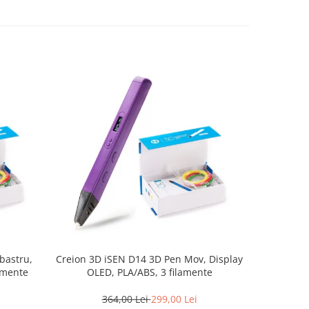
bastru,
Creion 3D iSEN D14 3D Pen Mov, Display
Set de 30
amente
OLED, PLA/ABS, 3 filamente
culori pe
364,00 Lei
299,00 Lei
2