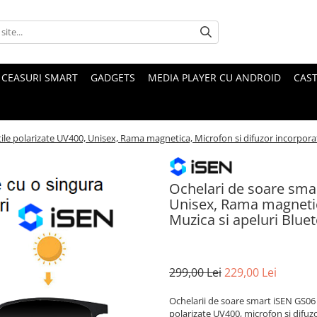
CEASURI SMART
GADGETS
MEDIA PLAYER CU ANDROID
CAST
ile polarizate UV400, Unisex, Rama magnetica, Microfon si difuzor incorporat
Ochelari de soare smar
Unisex, Rama magnetica
Muzica si apeluri Bluet
299,00 Lei
229,00 Lei
Ochelarii de soare smart iSEN GS06
polarizate UV400, microfon și difuzor