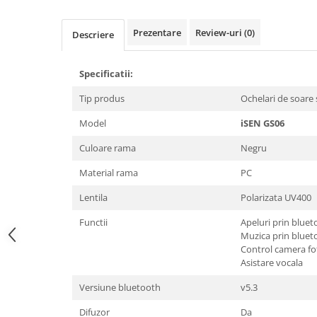
Prezentare
Review-uri
(0)
Descriere
Specificatii:
Tip produs
Ochelari de soare
Model
iSEN GS06
Culoare rama
Negru
Material rama
PC
Lentila
Polarizata UV400
Functii
Apeluri prin bluet
Muzica prin bluet
Control camera fo
Asistare vocala
Versiune bluetooth
v5.3
Difuzor
Da