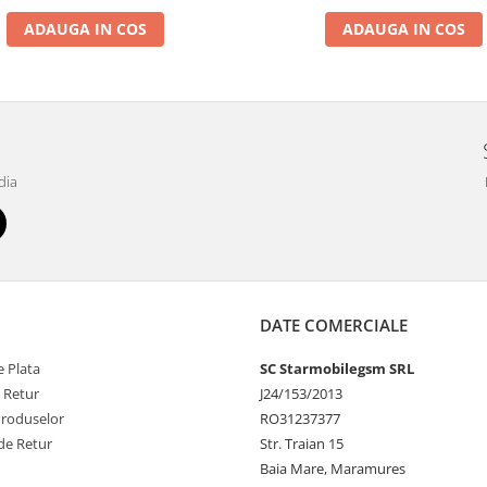
ADAUGA IN COS
ADAUGA IN COS
dia
DATE COMERCIALE
 Plata
SC Starmobilegsm SRL
e Retur
J24/153/2013
Produselor
RO31237377
de Retur
Str. Traian 15
Baia Mare, Maramures