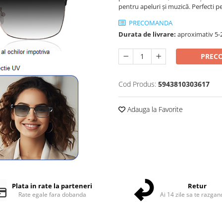
pentru apeluri și muzică. Perfecti pe
PRECOMANDA
Durata de livrare:
aproximativ 5-2
PREC
Cod Produs:
5943810303617
Adauga la Favorite
Plata in rate la parteneri
Retur
Rate egale fara dobanda
Ai 14 zile sa te razgan