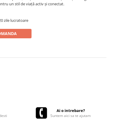
ntru un stil de viață activ și conectat.
0 zile lucratoare
OMANDA
Ai o intrebare?
desti
Suntem aici sa te ajutam