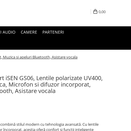
0,00
I AUDIO
CAMERE
PARTENERI
, Muzica si apeluri Bluetooth, Asistare vocala
t iSEN GS06, Lentile polarizate UV400,
, Microfon si difuzor incorporat,
ooth, Asistare vocala
 combină stilul modern cu tehnologia avansată. Cu lentile
 încorporat, aceștia oferă confort și funcții inteligente