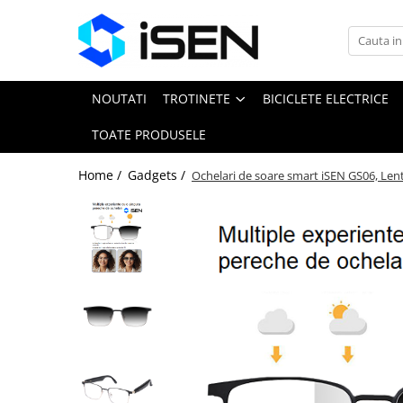
Trotinete
Trotinete electrice
NOUTATI
TROTINETE
BICICLETE ELECTRICE
Piese si accesorii
TOATE PRODUSELE
Home /
Gadgets /
Ochelari de soare smart iSEN GS06, Lent