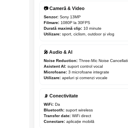
📷 Cameră & Video
Senzor:
Sony 13MP
Filmare:
1080P la 30FPS
Durată maximă clip:
10 minute
Utilizare:
sport, ciclism, outdoor și vlog
🎤 Audio & AI
Noise Reduction:
Three-Mic Noise Cancellat
Asistent AI:
suport control vocal
Microfoane:
3 microfoane integrate
Utilizare:
apeluri și comenzi vocale
📡 Conectivitate
WiFi:
Da
Bluetooth:
suport wireless
Transfer date:
WiFi direct
Conectare:
aplicație mobilă