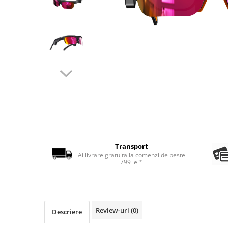
Transport
Ai livrare gratuita la comenzi de peste
799 lei*
Review-uri
(0)
Descriere