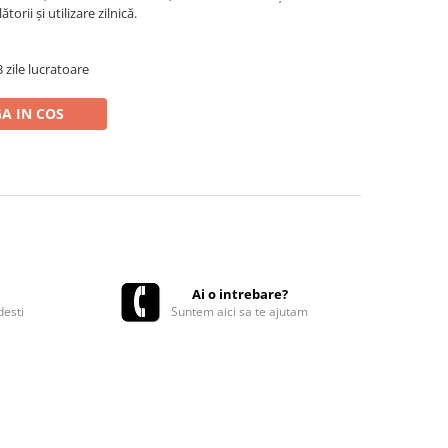
torii și utilizare zilnică.
 zile lucratoare
A IN COS
Ai o intrebare?
desti
Suntem aici sa te ajutam