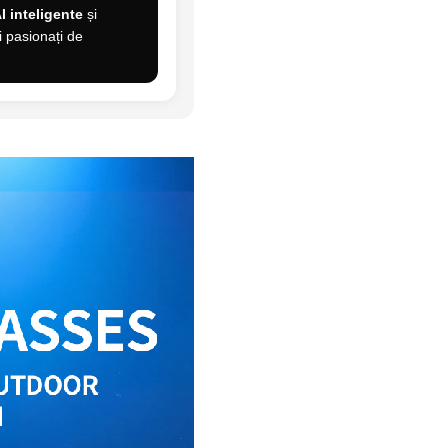
AI inteligente
și
și pasionați de