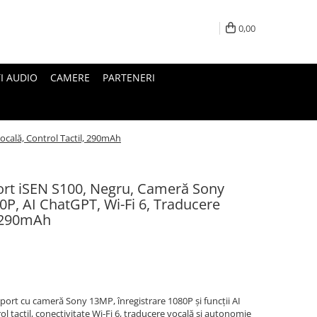
0,00
I AUDIO
CAMERE
PARTENERI
ocală, Control Tactil, 290mAh
port iSEN S100, Negru, Cameră Sony
0P, AI ChatGPT, Wi-Fi 6, Traducere
, 290mAh
sport cu cameră Sony 13MP, înregistrare 1080P și funcții AI
l tactil, conectivitate Wi-Fi 6, traducere vocală și autonomie