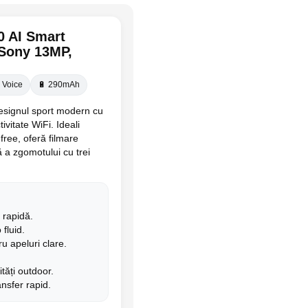
0 AI Smart
 Sony 13MP,
I Voice
🔋 290mAh
signul sport modern cu
ivitate WiFi. Ideali
free, oferă filmare
ă a zgomotului cu trei
 rapidă.
fluid.
u apeluri clare.
ități outdoor.
nsfer rapid.