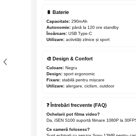
🔋 Baterie
Capacitate:
290mAh
Autonomie:
până la 120 ore standby
Încărcare:
USB Type-C
Utilizare:
activități zilnice și sport
🎨 Design & Confort
Culoare:
Negru
Design:
sport ergonomic
Fixare:
stabilă pentru mișcare
Utilizare:
alergare, ciclism, outdoor
❓ Întrebări frecvente (FAQ)
Ochelarii pot filma video?
Da, iSEN S100 suportă filmare 1080P la 30FP
Ce cameră folosesc?
Sunt echipați cu senzor Sony 13MP pentru cap