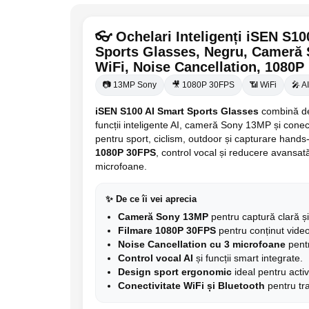
👓 Ochelari Inteligenți iSEN S10
Sports Glasses, Negru, Cameră
WiFi, Noise Cancellation, 1080P
📷 13MP Sony
🎥 1080P 30FPS
📶 WiFi
🎤 A
iSEN S100 AI Smart Sports Glasses
combină de
funcții inteligente AI, cameră Sony 13MP și conect
pentru sport, ciclism, outdoor și capturare hands-
1080P 30FPS
, control vocal și reducere avansat
microfoane.
✨ De ce îi vei aprecia
Cameră Sony 13MP
pentru captură clară și
Filmare 1080P 30FPS
pentru conținut video 
Noise Cancellation cu 3 microfoane
pentr
Control vocal AI
și funcții smart integrate.
Design sport ergonomic
ideal pentru activ
Conectivitate WiFi și Bluetooth
pentru tra