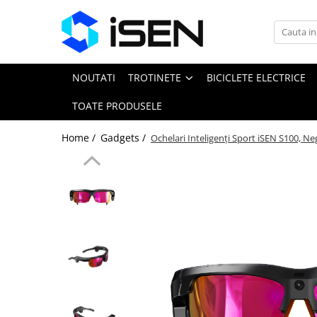
Trotinete
Trotinete electrice
NOUTATI
TROTINETE
BICICLETE ELECTRICE
Piese si accesorii
TOATE PRODUSELE
Home /
Gadgets /
Ochelari Inteligenți Sport iSEN S100, N