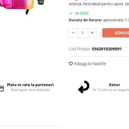
extinsă, fiind ideali pentru sport, călă
IN STOC
Durata de livrare:
aproximativ 1-3
ADAUG
Cod Produs:
5943810309091
Adauga la Favorite
Plata in rate la parteneri
Retur
Rate egale fara dobanda
Ai 14 zile sa te razgan