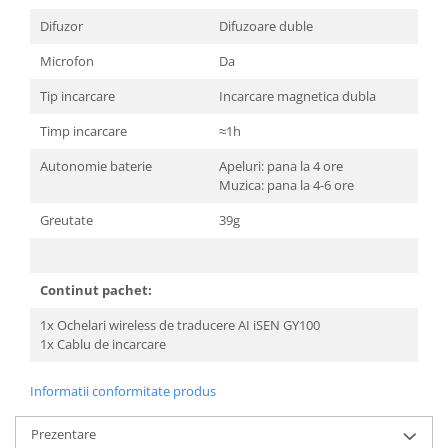
Difuzor
Difuzoare duble
Microfon
Da
Tip incarcare
Incarcare magnetica dubla
Timp incarcare
≈1h
Autonomie baterie
Apeluri: pana la 4 ore
Muzica: pana la 4-6 ore
Greutate
39g
Continut pachet:
1x Ochelari wireless de traducere AI iSEN GY100
1x Cablu de incarcare
Informatii conformitate produs
Prezentare