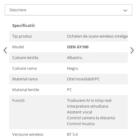
Descriere
Specificatii:
Tip produs
Ochelari de soare wireless inteligenti
Model
iSEN GY100
Culoare lentila
Albastru
Culoare rama
Negru
Material rama
Otel inoxidabil/PC
Material lentile
PC
Functii
Traducere AI in timp real
Interpretare simultana
Asistent vocal
Control camera la distanta
Control muzica
Versiune wireless
BT 5.4