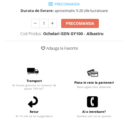
PRECOMANDA
Durata de livrare:
aproximativ 5-20 zile lucratoare
PRECOMANDA
Cod Produs:
Ochelari iSEN GY100 - Albastru
Adauga la Favorite
Transport
Plata in rate la parteneri
Ai livrare gratuita la comenzi de
Rate egale fara dobanda
peste 799 lei*
Retur
Ai o intrebare?
Ai 14 zile sa te razgandesti
Suntem aici sa te ajutam