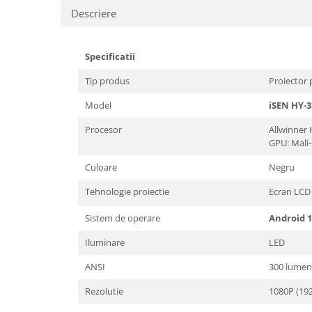
Descriere
Specificatii
Tip produs
Proiector 
Model
iSEN HY-3
Procesor
Allwinner
GPU: Mali
Culoare
Negru
Tehnologie proiectie
Ecran LCD
Sistem de operare
Android 
Iluminare
LED
ANSI
300 lumen
Rezolutie
1080P (19