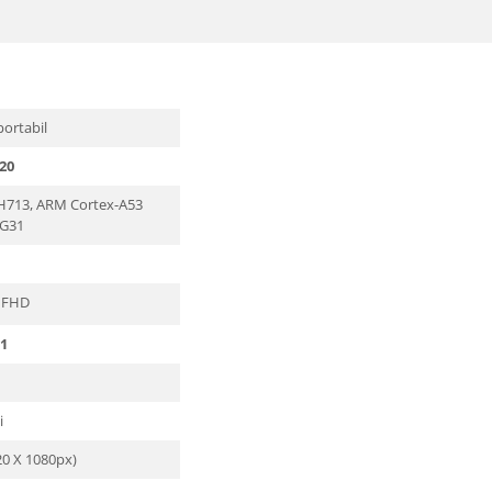
portabil
20
 H713, ARM Cortex-A53
-G31
 FHD
11
i
20 X 1080px)