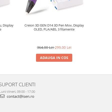
, Display
Creion 3D iSEN D14 3D Pen Mov, Display
Set de 30 d
e
OLED, PLA/ABS, 3 filamente
pentr
364,00 Lei
299,00 Lei
2
ADAUGA IN COS
SUPORT CLIENTI
Luni-Vineri, 09.00 - 17.00
contact@isen.ro