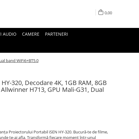
0,00
I AUDIO
CAMERE
PARTENERI
ual band WiFi6+BT5.0
EN HY-320, Decodare 4K, 1GB RAM, 8GB
Allwinner H713, GPU Mali-G31, Dual
anța Proiectorului Portabil iSEN HY-320. Bucură-te de filme,
riunde te-ai afla. Transformă fiecare moment într-unul