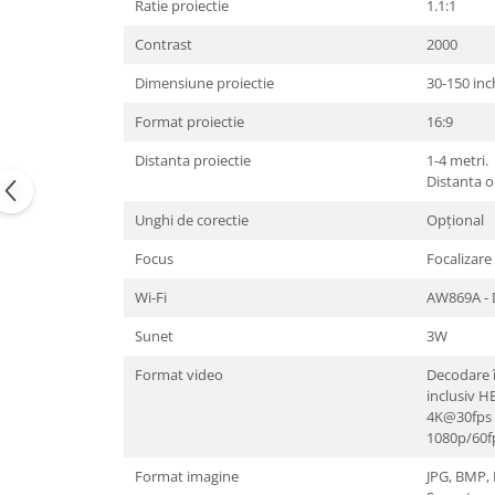
Ratie proiectie
1.1:1
Contrast
2000
Dimensiune proiectie
30-150 inc
Format proiectie
16:9
Distanta proiectie
1-4 metri.
Distanta 
Unghi de corectie
Opțional
Focus
Focalizar
Wi-Fi
AW869A - 
Sunet
3W
Format video
Decodare 
inclusiv 
4K@30fps
1080p/60fp
Format imagine
JPG, BMP,