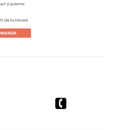
ct și puternic
0 zile lucratoare
OMANDA