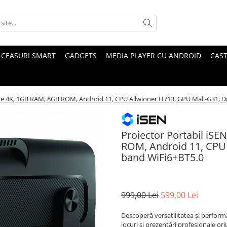
CEASURI SMART
GADGETS
MEDIA PLAYER CU ANDROID
CAST
are 4K, 1GB RAM, 8GB ROM, Android 11, CPU Allwinner H713, GPU Mali-G31, D
Proiector Portabil iS
ROM, Android 11, CPU 
band WiFi6+BT5.0
999,00 Lei
599,00 Lei
Descoperă versatilitatea și perform
jocuri și prezentări profesionale o