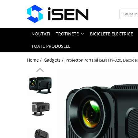
Trotinete
Trotinete electrice
NOUTATI
TROTINETE
BICICLETE ELECTRICE
Piese si accesorii
TOATE PRODUSELE
Home /
Gadgets /
Proiector Portabil iSEN HY-320, Decod