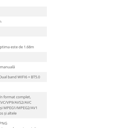
h
optima este de 1.68m
e manuală
Dual band WIFI6 + BT5.0
în format complet,
HEVC/VP9/AVS2/AVC
 și MPEG1/MPEG2/AV1
s și altele
 PNG