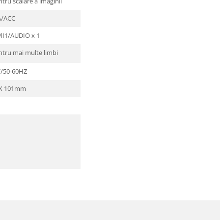
tru scalare a imaginii
/ACC
I1/AUDIO x 1
ntru mai multe limbi
V/50-60HZ
 X 101mm