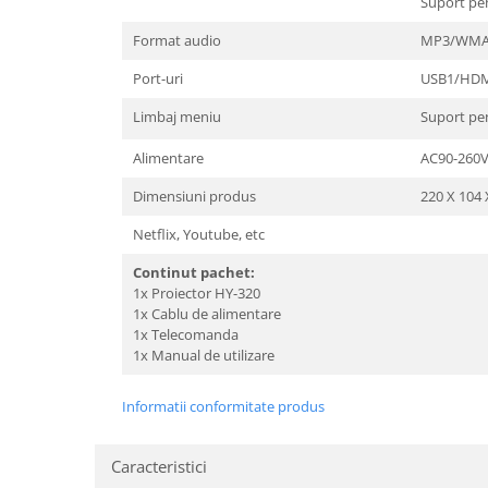
Suport pen
Format audio
MP3/WMA
Port-uri
USB1/HDM
Limbaj meniu
Suport pe
Alimentare
AC90-260
Dimensiuni produs
220 X 104
Netflix, Youtube, etc
Continut pachet:
1x Proiector HY-320
1x Cablu de alimentare
1x Telecomanda
1x Manual de utilizare
Informatii conformitate produs
Caracteristici