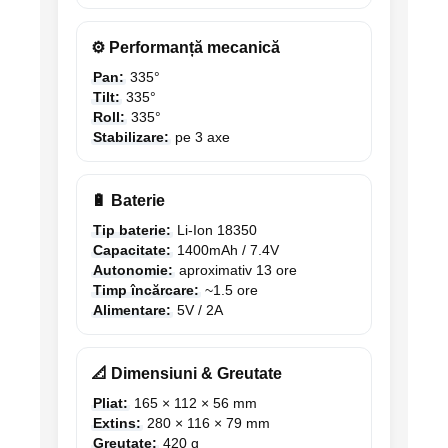
⚙️ Performanță mecanică
Pan:
335°
Tilt:
335°
Roll:
335°
Stabilizare:
pe 3 axe
🔋 Baterie
Tip baterie:
Li-Ion 18350
Capacitate:
1400mAh / 7.4V
Autonomie:
aproximativ 13 ore
Timp încărcare:
~1.5 ore
Alimentare:
5V / 2A
📐 Dimensiuni & Greutate
Pliat:
165 × 112 × 56 mm
Extins:
280 × 116 × 79 mm
Greutate:
420 g