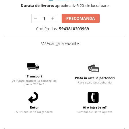
Durata de livrare:
aproximativ 5-20 zile lucratoare
PRECOMANDA
Cod Produs:
5943810303969
Adauga la Favorite
Transport
Plata in rate la parteneri
Ai livrare gratuita la comenzi de
Rate egale fara dobanda
peste 799 lei*
Retur
Ai o intrebare?
Ai 14 zile sa te razgandesti
Suntem aici sa te ajutam