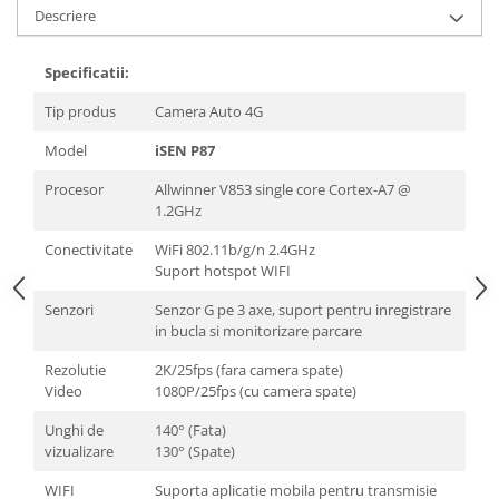
Descriere
Specificatii:
Tip produs
Camera Auto 4G
Model
iSEN P87
Procesor
Allwinner V853 single core Cortex-A7 @
1.2GHz
Conectivitate
WiFi 802.11b/g/n 2.4GHz
Suport hotspot WIFI
Senzori
Senzor G pe 3 axe, suport pentru inregistrare
in bucla si monitorizare parcare
Rezolutie
2K/25fps (fara camera spate)
Video
1080P/25fps (cu camera spate)
Unghi de
140° (Fata)
vizualizare
130° (Spate)
WIFI
Suporta aplicatie mobila pentru transmisie