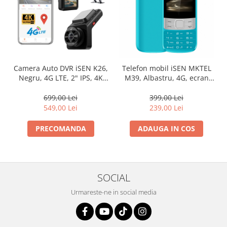
Camera Auto DVR iSEN K26,
Telefon mobil iSEN MKTEL
Negru, 4G LTE, 2" IPS, 4K
M39, Albastru, 4G, ecran
Ultra HD, Unghi de
tactil de 2.8", 2GB RAM,
Vizualizare 140°/130°,
16GB ROM, card TF, camera
699,00 Lei
399,00 Lei
Hotspot Wi-Fi, Comunicare
2MP + 2MP, Android 12,
549,00 Lei
239,00 Lei
Bidirectionala, GPS, ADAS,
baterie 2500mAh, Dual SIM
BSD, G-Sensor,
PRECOMANDA
ADAUGA IN COS
Monitorizare Parcare 24H
SOCIAL
Urmareste-ne in social media