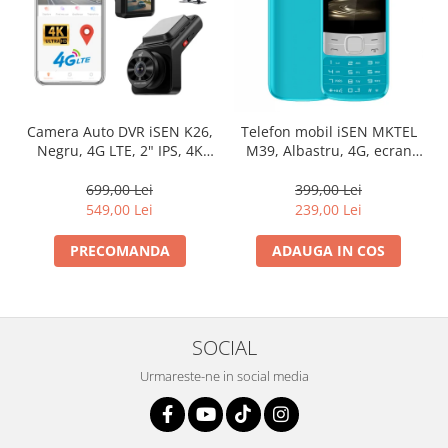
Camera Auto DVR iSEN K26,
Telefon mobil iSEN MKTEL
Negru, 4G LTE, 2" IPS, 4K
M39, Albastru, 4G, ecran
Ultra HD, Unghi de
tactil de 2.8", 2GB RAM,
Vizualizare 140°/130°,
16GB ROM, card TF, camera
699,00 Lei
399,00 Lei
Hotspot Wi-Fi, Comunicare
2MP + 2MP, Android 12,
549,00 Lei
239,00 Lei
Bidirectionala, GPS, ADAS,
baterie 2500mAh, Dual SIM
BSD, G-Sensor,
PRECOMANDA
ADAUGA IN COS
Monitorizare Parcare 24H
SOCIAL
Urmareste-ne in social media