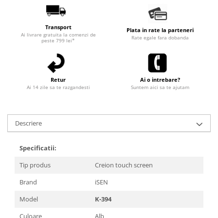
Transport
Plata in rate la parteneri
Ai livrare gratuita la comenzi de
Rate egale fara dobanda
peste 799 lei*
Retur
Ai o intrebare?
Ai 14 zile sa te razgandesti
Suntem aici sa te ajutam
Descriere
Specificatii:
Tip produs
Creion touch screen
Brand
iSEN
Model
K-394
Culoare
Alb