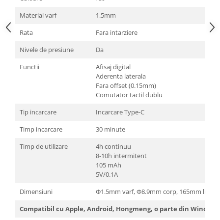
Material varf
1.5mm
Rata
Fara intarziere
Nivele de presiune
Da
Functii
Afisaj digital
Aderenta laterala
Fara offset (0.15mm)
Comutator tactil dublu
Tip incarcare
Incarcare Type-C
Timp incarcare
30 minute
Timp de utilizare
4h continuu
8-10h intermitent
105 mAh
5V/0.1A
Dimensiuni
Φ1.5mm varf, Φ8.9mm corp, 165mm lungi
Compatibil cu Apple, Android, Hongmeng, o parte din Windows