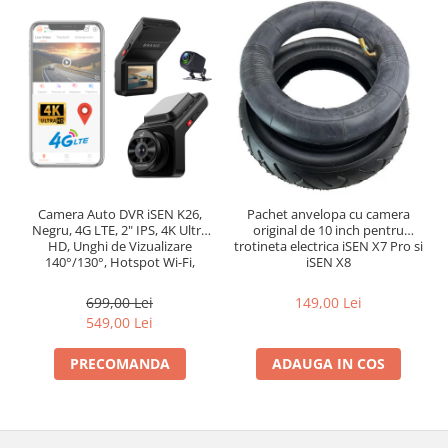
Camera Auto DVR iSEN K26,
Pachet anvelopa cu camera
Negru, 4G LTE, 2" IPS, 4K Ultra
original de 10 inch pentru
HD, Unghi de Vizualizare
trotineta electrica iSEN X7 Pro si
140°/130°, Hotspot Wi-Fi,
iSEN X8
Comunicare Bidirectionala, GPS,
ADAS, BSD, G-Sensor,
699,00 Lei
149,00 Lei
Monitorizare Parcare 24H
549,00 Lei
PRECOMANDA
ADAUGA IN COS