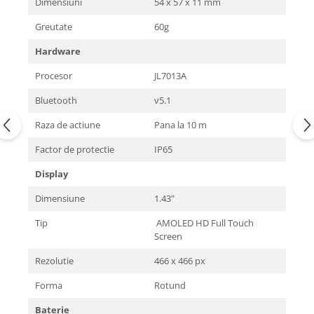
Dimensiuni
54 x 57 x 11 mm
Greutate
60g
Hardware
Procesor
JL7013A
Bluetooth
v5.1
Raza de actiune
Pana la 10 m
Factor de protectie
IP65
Display
Dimensiune
1.43"
Tip
AMOLED HD Full Touch
Screen
Rezolutie
466 x 466 px
Forma
Rotund
Baterie