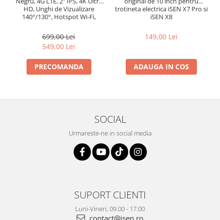
Negru, 4G LTE, 2" IPS, 4K Ultra
original de 10 inch pentru
HD, Unghi de Vizualizare
trotineta electrica iSEN X7 Pro si
140°/130°, Hotspot Wi-Fi,
iSEN X8
Comunicare Bidirectionala, GPS,
ADAS, BSD, G-Sensor,
699,00 Lei
149,00 Lei
Monitorizare Parcare 24H
549,00 Lei
PRECOMANDA
ADAUGA IN COS
SOCIAL
Urmareste-ne in social media
SUPORT CLIENTI
Luni-Vineri, 09.00 - 17.00
contact@isen.ro