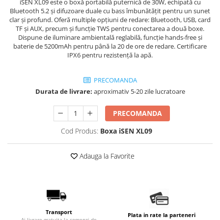
iSEN XL09 este o boxă portabilă puternică de 30W, echipată cu
Bluetooth 5.2 și difuzoare duale cu bass îmbunătățit pentru un sunet
clar și profund. Oferă multiple opțiuni de redare: Bluetooth, USB, card
TF și AUX, precum și funcție TWS pentru conectarea a două boxe.
Dispune de iluminare ambientală reglabilă, funcție hands-free și
baterie de 5200mAh pentru până la 20 de ore de redare. Certificare
IPX6 pentru rezistență la apă.
PRECOMANDA
Durata de livrare:
aproximativ 5-20 zile lucratoare
PRECOMANDA
Cod Produs:
Boxa iSEN XL09
Adauga la Favorite
Transport
Plata in rate la parteneri
Ai livrare gratuita la comenzi de