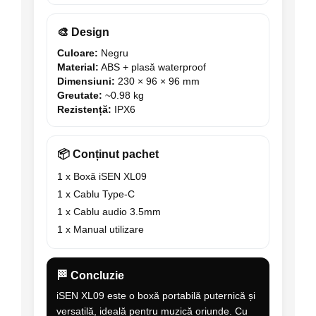
🎨 Design
Culoare:
Negru
Material:
ABS + plasă waterproof
Dimensiuni:
230 × 96 × 96 mm
Greutate:
~0.98 kg
Rezistență:
IPX6
📦 Conținut pachet
1 x Boxă iSEN XL09
1 x Cablu Type-C
1 x Cablu audio 3.5mm
1 x Manual utilizare
🏁 Concluzie
iSEN XL09 este o boxă portabilă puternică și
versatilă, ideală pentru muzică oriunde. Cu