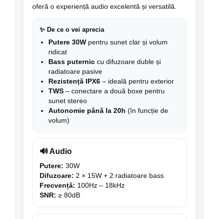
oferă o experiență audio excelentă și versatilă.
✨ De ce o vei aprecia
Putere 30W
pentru sunet clar și volum
ridicat
Bass puternic
cu difuzoare duble și
radiatoare pasive
Rezistență IPX6
– ideală pentru exterior
TWS
– conectare a două boxe pentru
sunet stereo
Autonomie până la 20h
(în funcție de
volum)
🔊 Audio
Putere:
30W
Difuzoare:
2 × 15W + 2 radiatoare bass
Frecvență:
100Hz – 18kHz
SNR:
≥ 80dB