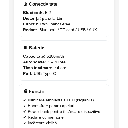
📡 Conectivitate
Bluetooth:
5.2
Distanță:
până la 15m
Funcții:
TWS, hands-free
Redare:
Bluetooth / TF card / USB / AUX
🔋 Baterie
Capacitate:
5200mAh
Autonomie:
3 – 20 ore
Timp încărcare:
~4 ore
Port:
USB Type-C
🧠 Funcții
✔ Iluminare ambientală LED (reglabilă)
✔ Hands-free pentru apeluri
✔ Power bank pentru încărcare dispozitive
✔ Redare cu memorie
✔ Încărcare ciclică