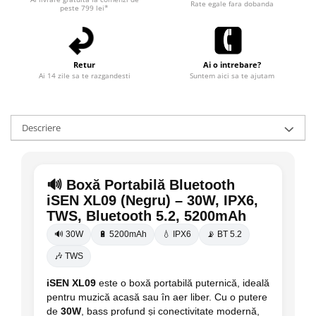
Rate egale fara dobanda
peste 799 lei*
Retur
Ai o intrebare?
Ai 14 zile sa te razgandesti
Suntem aici sa te ajutam
Descriere
🔊 Boxă Portabilă Bluetooth
iSEN XL09 (Negru) – 30W, IPX6,
TWS, Bluetooth 5.2, 5200mAh
🔊 30W
🔋 5200mAh
💧 IPX6
📡 BT 5.2
🎶 TWS
iSEN XL09
este o boxă portabilă puternică, ideală
pentru muzică acasă sau în aer liber. Cu o putere
de
30W
, bass profund și conectivitate modernă,