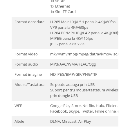
1x SPDIF
1x Ethernet
1x Slot TF Card
Format decodare
H.265 Main10@L5.1 pana la 4K@60fps
VP9 pana la 4K@60fps
H.264 BP/MP/HP@L4.2 pana la 4K@30fps
MJPEG pana la 4K@15fps
JPEG pana la 8K x 8K
Format video
mkv/wmv/mpg/mpeg/dat/avi/mov/iso/mp4/r
Format audio
MP3/AAC/WMA/FLAC/Ogg
Format imagine
HD JPEG/BMP/GIF/PNG/TIF
Mouse/Tastatura
Se poate adauga prin USB
Suport pentru mouse/tastatura wireless 2.4G
prin dongle USB
WEB
Google Play Store, Netflix, Hulu, Flixter, Youtu
Facebook, Skype, Twitter, Filme online, etc.
Altele
DLNA, Miracast, Air Play