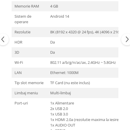
Memorie RAM
4 GB
Sistem de
Android 14
operare
Rezolutie
8K (8192 x 4320 @ 24 fps), 4K (4096 x 2160 @ 60
HDR
Da
3D
Da
Wi-Fi
802.11 a/b/g/n/ac/ax, 2.4GHz ~ 5.8GHz
LAN
Ethernet: 1000M
Tip slot memorie
TF Card (nu este inclus)
Limbaj meniu
Multi-limbaj
Port-uri
1x Alimentare
2x USB 2.0
1x USB 3.0
1x HDMI 2.0a (rezolutie maxima la iesire 4K@6
1x AUDIO OUT