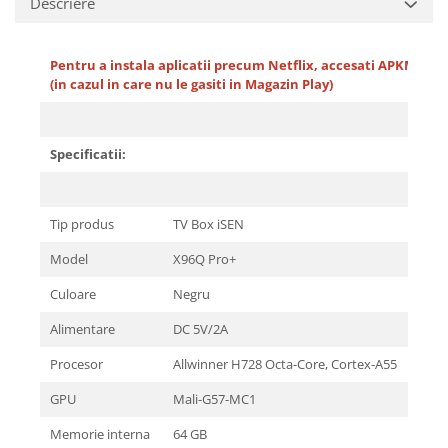
Descriere
Pentru a instala aplicatii precum Netflix, accesati APKMirror
(in cazul in care nu le gasiti in Magazin Play)
Specificatii:
Tip produs
TV Box iSEN
Model
X96Q Pro+
Culoare
Negru
Alimentare
DC 5V/2A
Procesor
Allwinner H728 Octa-Core, Cortex-A55
GPU
Mali-G57-MC1
Memorie interna
64 GB