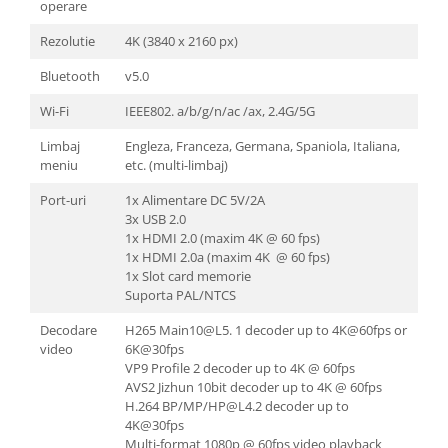
operare
Rezolutie
4K (3840 x 2160 px)
Bluetooth
v5.0
Wi-Fi
IEEE802. a/b/g/n/ac /ax, 2.4G/5G
Limbaj
Engleza, Franceza, Germana, Spaniola, Italiana,
meniu
etc. (multi-limbaj)
Port-uri
1x Alimentare DC 5V/2A
3x USB 2.0
1x HDMI 2.0 (maxim 4K @ 60 fps)
1x HDMI 2.0a (maxim 4K @ 60 fps)
1x Slot card memorie
Suporta PAL/NTCS
Decodare
H265 Main10@L5. 1 decoder up to 4K@60fps or
video
6K@30fps
VP9 Profile 2 decoder up to 4K @ 60fps
AVS2 Jizhun 10bit decoder up to 4K @ 60fps
H.264 BP/MP/HP@L4.2 decoder up to
4K@30fps
Multi-format 1080p @ 60fps video playback