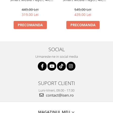
Decodare 6K, Android 12,
Decodare 6K, Android 12,
2GB RAM, 16GB ROM, H618
4GB RAM, 32GB ROM, H618
449,00 Lei
549,00 Lei
QuadCore, HDR10, WiFi 6,
QuadCore, HDR10, WiFi 6,
319,00 Lei
439,00 Lei
AirPlay, Miracast
AirPlay, Miracast
PRECOMANDA
PRECOMANDA
SOCIAL
Urmareste-ne in social media
SUPORT CLIENTI
Luni-Vineri, 09.00 - 17.00
contact@isen.ro
MAGAZINUL MEU