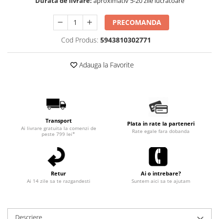
Durata de livrare:
aproximativ 5-20 zile lucratoare
PRECOMANDA
Cod Produs:
5943810302771
Adauga la Favorite
Transport
Plata in rate la parteneri
Ai livrare gratuita la comenzi de
Rate egale fara dobanda
peste 799 lei*
Retur
Ai o intrebare?
Ai 14 zile sa te razgandesti
Suntem aici sa te ajutam
Descriere