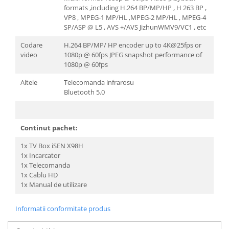
formats ,including H.264 BP/MP/HP , H 263 BP ,
VP8 , MPEG-1 MP/HL ,MPEG-2 MP/HL , MPEG-4
SP/ASP @ L5 , AVS +/AVS JizhunWMV9/VC1 , etc
Codare
H.264 BP/MP/ HP encoder up to 4K@25fps or
video
1080p @ 60fps JPEG snapshot performance of
1080p @ 60fps
Altele
Telecomanda infrarosu
Bluetooth 5.0
Continut pachet:
1x TV Box iSEN X98H
1x Incarcator
1x Telecomanda
1x Cablu HD
1x Manual de utilizare
Informatii conformitate produs