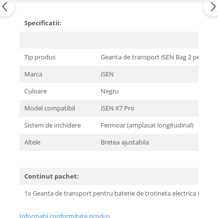
Specificatii:
Tip produs
Geanta de transport iSEN Bag 2 pentru b
Marca
iSEN
Culoare
Negru
Model compatibil
iSEN X7 Pro
Sistem de inchidere
Fermoar (amplasat longitudinal)
Altele
Bretea ajustabila
Continut pachet:
1x Geanta de transport pentru baterie de trotineta electrica iSEN X
Informatii conformitate produs