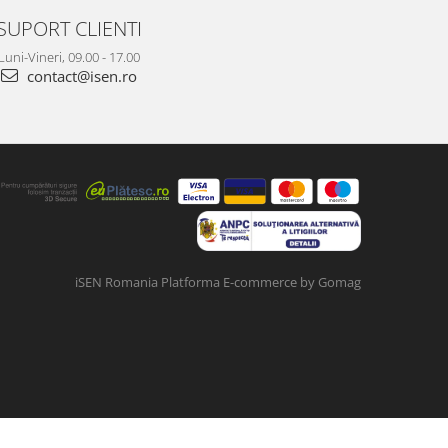
SUPORT CLIENTI
Luni-Vineri, 09.00 - 17.00
contact@isen.ro
iSEN Romania
Platforma E-commerce by Gomag