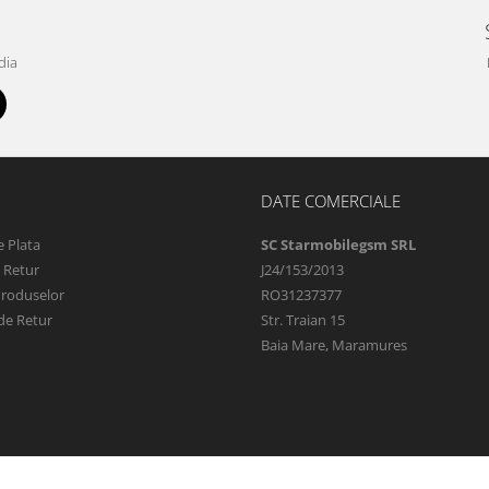
dia
DATE COMERCIALE
 Plata
SC Starmobilegsm SRL
e Retur
J24/153/2013
Produselor
RO31237377
de Retur
Str. Traian 15
Baia Mare, Maramures