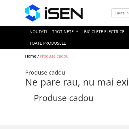
Trotinete
Trotinete electrice
NOUTATI
TROTINETE
BICICLETE ELECTRICE
Piese si accesorii
TOATE PRODUSELE
Home /
Produse cadou
Produse cadou
Ne pare rau, nu mai ex
Produse cadou