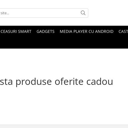
CEASURI SMART
GADGETS
MEDIA PLAYER CU ANDROID
CAST
ista produse oferite cadou