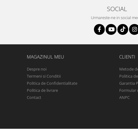
SOCIAL
Urmareste-ne in social me
MAGAZINUL MEU
CLIENTI
Despre noi
Metode de
Termeni si Conditii
Politica d
Politica de Confidentialitate
Garantia 
Politica de livrare
Formular 
Contact
ANPC