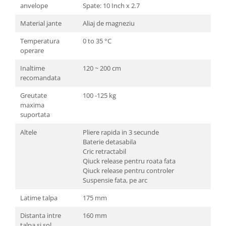
anvelope
Spate: 10 Inch x 2.7
Material jante
Aliaj de magneziu
Temperatura
0 to 35 °C
operare
Inaltime
120 ~ 200 cm
recomandata
Greutate
100 -125 kg
maxima
suportata
Altele
Pliere rapida in 3 secunde
Baterie detasabila
Cric retractabil
Qiuck release pentru roata fata
Qiuck release pentru controler
Suspensie fata, pe arc
Latime talpa
175 mm
Distanta intre
160 mm
talpa si sol