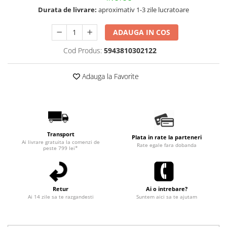
Durata de livrare:
aproximativ 1-3 zile lucratoare
ADAUGA IN COS
Cod Produs:
5943810302122
Adauga la Favorite
Transport
Plata in rate la parteneri
Ai livrare gratuita la comenzi de
Rate egale fara dobanda
peste 799 lei*
Retur
Ai o intrebare?
Ai 14 zile sa te razgandesti
Suntem aici sa te ajutam