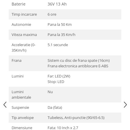
Baterie
36V 13 Ah
Timp incarcare
6 ore
Autonomie
Pana la 50 Km
Viteza maxima
Pana la 35 Km/h
Acceleratie (0-
5.1 secunde
35Km/h)
Frana
Sistem cu disc de frana spate (16cm)
Frana electronica antiblocare E-ABS
Lumini
Far: LED (2W)
Stop: LED
Lumini
Nu
ambientale
Suspensie
Da (fata)
Tip anvelope
Tubeless, Anti-punctie (90/65-6.5)
Dimensiune
Fata: 10 Inch x 2.7