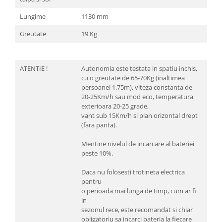
Lungime
1130 mm
Greutate
19 Kg
ATENTIE !
Autonomia este testata in spatiu inchis,
cu o greutate de 65-70Kg (inaltimea
persoanei 1.75m), viteza constanta de
20-25Km/h sau mod eco, temperatura
exterioara 20-25 grade,
vant sub 15Km/h si plan orizontal drept
(fara panta).
Mentine nivelul de incarcare al bateriei
peste 10%.
Daca nu folosesti trotineta electrica
pentru
o perioada mai lunga de timp, cum ar fi
in
sezonul rece, este recomandat si chiar
obligatoriu sa incarci bateria la fiecare