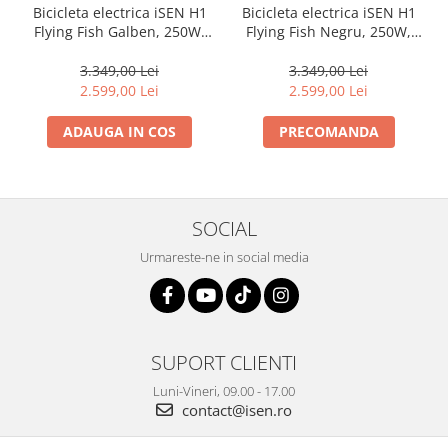
Bicicleta electrica iSEN H1
Bicicleta electrica iSEN H1
Flying Fish Galben, 250W,
Flying Fish Negru, 250W,
22NM, Rulare full electric
22NM, Rulare full electric
sau asistata, 25km/h, IPX4,
sau asistata, 25km/h, IPX4,
3.349,00 Lei
3.349,00 Lei
Baterie detasabila 10Ah
Baterie detasabila 10Ah
2.599,00 Lei
2.599,00 Lei
ADAUGA IN COS
PRECOMANDA
SOCIAL
Urmareste-ne in social media
SUPORT CLIENTI
Luni-Vineri, 09.00 - 17.00
contact@isen.ro