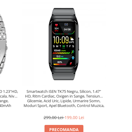
D 1.23"HD,
Smartwatch iSEN TK75 Negru, Silicon, 1.47"
Smartwatch 
cala, Nivel
HD, Ritm Cardiac, Oxigen in Sange, Tensiune,
maro inchis 
sange,
Glicemie, Acid Uric, Lipide, Urmarire Somn,
manseta g
240mAh
Moduri Sport, Apel Bluetooth, Control Muzica,
Vreme, 250mAh
299,00 Lei
199,00 Lei
8
PRECOMANDA