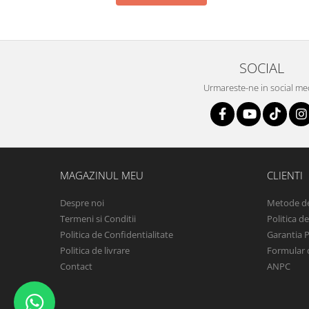
SOCIAL
Urmareste-ne in social me
MAGAZINUL MEU
CLIENTI
Despre noi
Metode de
Termeni si Conditii
Politica d
Politica de Confidentialitate
Garantia 
Politica de livrare
Formular 
Contact
ANPC