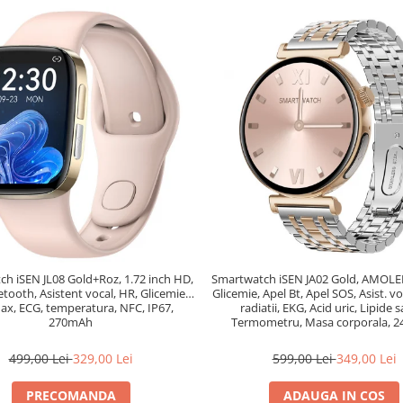
h iSEN JL08 Gold+Roz, 1.72 inch HD,
Smartwatch iSEN JA02 Gold, AMOLE
etooth, Asistent vocal, HR, Glicemie,
Glicemie, Apel Bt, Apel SOS, Asist. vo
x, ECG, temperatura, NFC, IP67,
radiatii, EKG, Acid uric, Lipide 
270mAh
Termometru, Masa corporala, 
499,00 Lei
329,00 Lei
599,00 Lei
349,00 Lei
PRECOMANDA
ADAUGA IN COS