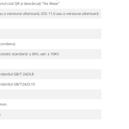
orul cod QR și descărcați “Nx Wear"
au o versiune ulterioară, iOS: 11.0 sau o versiune ulterioară
 condens)
ostatic standard: ± 6KV, aer: ± 10KV
andardul GB/T 2423.8
andardul GB/T2423.10
8 mm
m