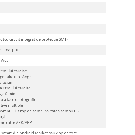
 (cu circuit integrat de protecție SMT)
au mai puțin
x Wear
ritmului cardiac
igenului din sânge
presiunii
ea ritmului cardiac
ogic feminin
ru a face o fotografie
tive multiple
somnului (timp de somn, calitatea somnului)
ași
rone către APK/APP
x Wear” din Android Market sau Apple Store