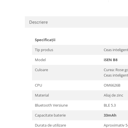
Descriere
Specificații
Tip produs
Ceas inteligen
Model
iSEN B8
Culoare
Curea: Rose g
Ceas inteligen
CPU
OM6626B
Material
Aliaj de zinc
Bluetooth Versiune
BLE 5.3
Capacitate baterie
33mAh
Durata de utilizare
Aproximativ 5-7