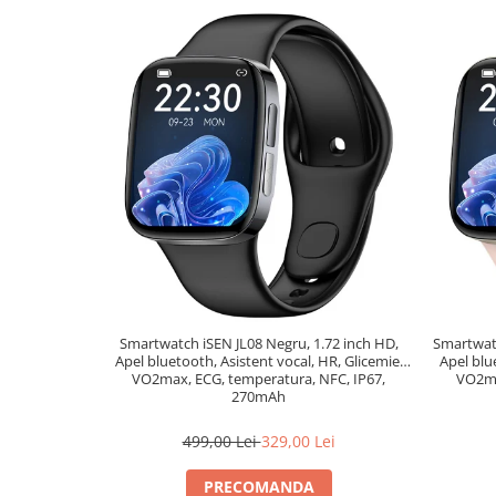
Smartwatch iSEN JL08 Negru, 1.72 inch HD,
Smartwatc
Apel bluetooth, Asistent vocal, HR, Glicemie,
Apel blu
VO2max, ECG, temperatura, NFC, IP67,
VO2ma
270mAh
499,00 Lei
329,00 Lei
PRECOMANDA