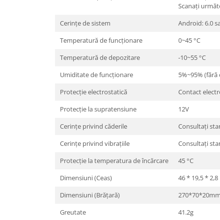
Scanați următ
Cerințe de sistem
Android: 6.0 s
Temperatură de funcționare
0~45 °C
Temperatură de depozitare
-10~55 °C
Umiditate de funcționare
5%~95% (fără
Protecție electrostatică
Contact electr
Protecție la supratensiune
12V
Cerințe privind căderile
Consultați st
Cerințe privind vibrațiile
Consultați st
Protecție la temperatura de încărcare
45 °C
Dimensiuni (Ceas)
46 * 19,5 * 2,
Dimensiuni (Brățară)
270*70*20m
Greutate
41.2g