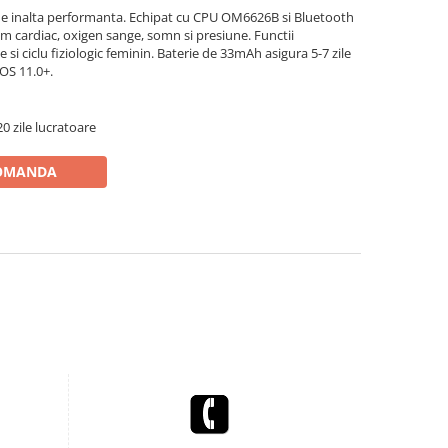
 de inalta performanta. Echipat cu CPU OM6626B si Bluetooth
itm cardiac, oxigen sange, somn si presiune. Functii
si ciclu fiziologic feminin. Baterie de 33mAh asigura 5-7 zile
iOS 11.0+.
0 zile lucratoare
OMANDA