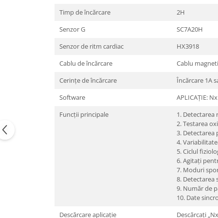
Timp de încărcare
2H
Senzor G
SC7A20H
Senzor de ritm cardiac
HX3918
Cablu de încărcare
Cablu magnetic
Cerințe de încărcare
Încărcare 1A s
Software
APLICAȚIE: N
Funcții principale
1. Detectarea 
2. Testarea ox
3. Detectarea 
4. Variabilitat
5. Ciclul fiziol
6. Agitați pent
7. Moduri spor
8. Detectarea 
9. Număr de p
10. Date sinc
Descărcare aplicație
Descărcați „N