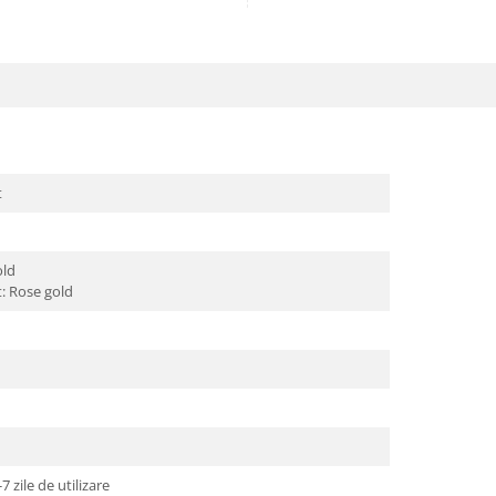
t
old
t: Rose gold
 zile de utilizare