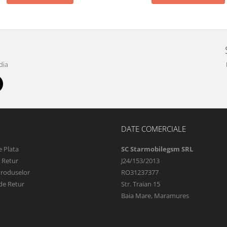
dia
DATE COMERCIALE
 Plata
SC Starmobilegsm SRL
e Retur
J24/153/2013
Produselor
RO31237377
de Retur
Str. Traian 15
Baia Mare, Maramures