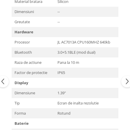
Material bratara
Silicon
Dimensiuni
--
Greutate
--
Hardware
Procesor
JL AC7013A CPU160MHZ 640kb
Bluetooth
3.0+5.1BLE (mod dual)
Raza de actiune
Pana la 10 m
Factor de protectie
IP65
Display
Dimensiune
1.39"
Tip
Ecran de inalta rezolutie
Forma
Rotund
Baterie