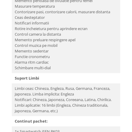
Memento perioada de ovulatie pentru femei
Masurare temperatura
Contorizare pasi, contorizare calorii, masurare distanta
Ceas desteptator
Notificari informatii
Rotire incheietura pentru aprindere ecran
Control camera la distanta
Memento preluare respingere apel
Control muzica pe mobil
Memento sedentar
Functie cronometru
Alarma ritm cardiac
Schimbare multi-dial
Suport Limbi
Limbi ceas: Chineza, Engleza, Rusa, Germana, Franceza,
Japoneza. Limba implicita: Engleza
Notificari: Chineza, Japoneza, Coreeana, Latina, Chirilica.
Limbi aplicatie: 16 limbi (Engleza, Chineza traditionala,
Japoneza, Germana, etc.)
Continut pachet:
1x Smartwatch iSEN BK03