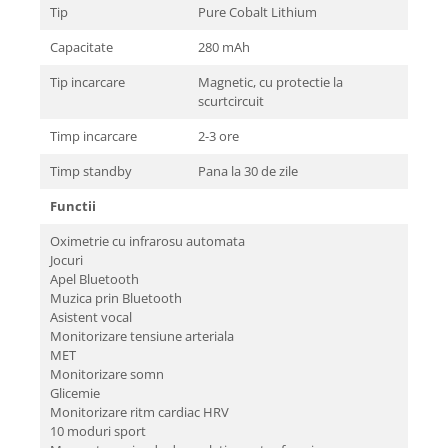
Tip
Pure Cobalt Lithium
Capacitate
280 mAh
Tip incarcare
Magnetic, cu protectie la
scurtcircuit
Timp incarcare
2-3 ore
Timp standby
Pana la 30 de zile
Functii
Oximetrie cu infrarosu automata
Jocuri
Apel Bluetooth
Muzica prin Bluetooth
Asistent vocal
Monitorizare tensiune arteriala
MET
Monitorizare somn
Glicemie
Monitorizare ritm cardiac HRV
10 moduri sport