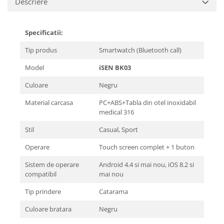
Descriere
Specificatii:
Tip produs
Smartwatch (Bluetooth call)
Model
iSEN BK03
Culoare
Negru
Material carcasa
PC+ABS+Tabla din otel inoxidabil
medical 316
Stil
Casual, Sport
Operare
Touch screen complet + 1 buton
Sistem de operare
Android 4.4 si mai nou, iOS 8.2 si
compatibil
mai nou
Tip prindere
Catarama
Culoare bratara
Negru