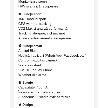
Monitorizare somn
HRV și analiză recuperare
🏃 Funcții sport
100+ moduri sport
GPS workout tracking
VO2 Max și analiză performanță
Tracking alergare, ciclism, înot
Analiză antrenament și recuperare
🧠 Funcții smart
Apeluri Bluetooth
Notificări aplicații (WhatsApp, Facebook etc.)
Control muzică și cameră
Voice assistant
SOS și Find My Phone
Weather și alarmă
🔋 Baterie
Capacitate: 480mAh
Încărcare: magnetică 2 pini
Autonomie: utilizare extinsă zilnică
🎨 Design