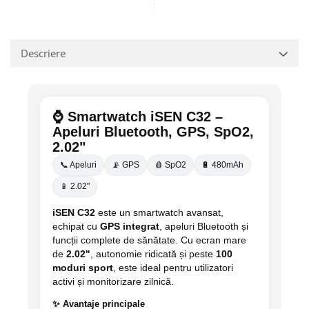
Descriere
⌚ Smartwatch iSEN C32 –
Apeluri Bluetooth, GPS, SpO2,
2.02"
📞 Apeluri
📡 GPS
🩸 SpO2
🔋 480mAh
📱 2.02"
iSEN C32
este un smartwatch avansat,
echipat cu
GPS integrat
, apeluri Bluetooth și
funcții complete de sănătate. Cu ecran mare
de
2.02"
, autonomie ridicată și peste
100
moduri sport
, este ideal pentru utilizatori
activi și monitorizare zilnică.
✨ Avantaje principale