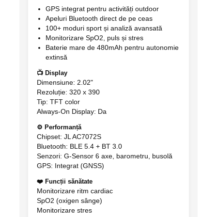
GPS integrat pentru activități outdoor
Apeluri Bluetooth direct de pe ceas
100+ moduri sport și analiză avansată
Monitorizare SpO2, puls și stres
Baterie mare de 480mAh pentru autonomie
extinsă
📺 Display
Dimensiune: 2.02"
Rezoluție: 320 x 390
Tip: TFT color
Always-On Display: Da
⚙️ Performanță
Chipset: JL AC7072S
Bluetooth: BLE 5.4 + BT 3.0
Senzori: G-Sensor 6 axe, barometru, busolă
GPS: Integrat (GNSS)
❤️ Funcții sănătate
Monitorizare ritm cardiac
SpO2 (oxigen sânge)
Monitorizare stres