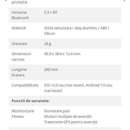
protectie
Versiune
5.3 + BT
Bluetooth
Material
Sticla securizata / aliaj aluminiu / ABS /
Silicon
Greutate
28 g
Dimensiuni
45.9 x 38.6 x 12.4 mm
carcasa
Lungime
260 mm
bratara
Compatibilitate
iOS 12.0 sau mai recent, Android 7.0 sau
mai recent
Functii de sanatate:
Monitorizare
Numarare pasi
Fitness
Moduri multiple de exercitii
Traiectorie GPS pentru exerciții