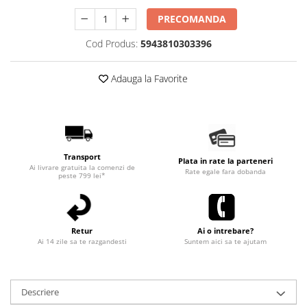
PRECOMANDA
Cod Produs:
5943810303396
Adauga la Favorite
Transport
Plata in rate la parteneri
Ai livrare gratuita la comenzi de
Rate egale fara dobanda
peste 799 lei*
Retur
Ai o intrebare?
Ai 14 zile sa te razgandesti
Suntem aici sa te ajutam
Descriere