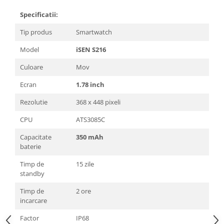
Specificatii:
Tip produs
Smartwatch
Model
iSEN S216
Culoare
Mov
Ecran
1.78 inch
Rezolutie
368 x 448 pixeli
CPU
ATS3085C
Capacitate
350 mAh
baterie
Timp de
15 zile
standby
Timp de
2 ore
incarcare
Factor
IP68