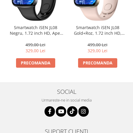
Smartwatch iSEN JL08
Smartwatch iSEN JL08
Negru, 1.72 inch HD, Apel
Gold+Roz, 1.72 inch HD,
bluetooth, Asistent vocal,
Apel bluetooth, Asistent
HR, Glicemie, VO2max, ECG,
vocal, HR, Glicemie,
499,00 Lei
499,00 Lei
temperatura, NFC, IP67,
VO2max, ECG, temperatura,
329,00 Lei
329,00 Lei
270mAh
NFC, IP67, 270mAh
PRECOMANDA
PRECOMANDA
SOCIAL
Urmareste-ne in social media
SUPORT CLIENTI