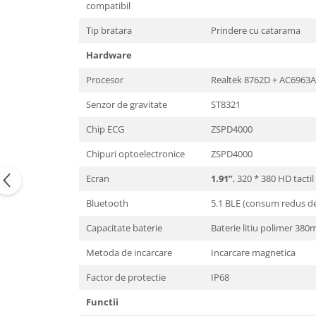
compatibil
Tip bratara
Prindere cu catarama
Hardware
Procesor
Realtek 8762D + AC6963A
Senzor de gravitate
ST8321
Chip ECG
ZSPD4000
Chipuri optoelectronice
ZSPD4000
Ecran
1.91”
, 320 * 380 HD tacti
Bluetooth
5.1 BLE (consum redus de
Capacitate baterie
Baterie litiu polimer 380m
Metoda de incarcare
Incarcare magnetica
Factor de protectie
IP68
Functii