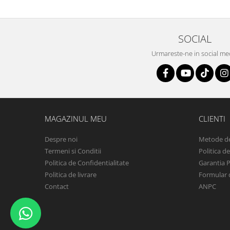
SOCIAL
Urmareste-ne in social me
MAGAZINUL MEU
CLIENTI
Despre noi
Metode de
Termeni si Conditii
Politica d
Politica de Confidentialitate
Garantia 
Politica de livrare
Formular 
Contact
ANPC