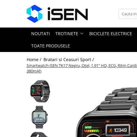
Trotinete
Trotinete electrice
NOUTATI
TROTINETE
BICICLETE ELECTRICE
Piese si accesorii
TOATE PRODUSELE
Home /
Bratari si Ceasuri Sport /
Smartwatch iSEN TK17 Negru, Otel, 1.91" HD, ECG, Ritm Cardia
380mAh