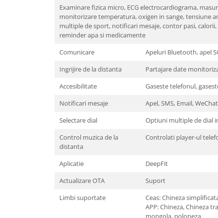
Examinare fizica micro, ECG electrocardiograma, masurar
monitorizare temperatura, oxigen in sange, tensiune arte
multiple de sport, notificari mesaje, contor pasi, calor
reminder apa si medicamente
Comunicare
Apeluri Bluetooth, apel S
Ingrijire de la distanta
Partajare date monitorizar
Accesibilitate
Gaseste telefonul, gasest
Notificari mesaje
Apel, SMS, Email, WeChat
Selectare dial
Optiuni multiple de dial in
Control muzica de la
Controlati player-ul tel
distanta
Aplicatie
DeepFit
Actualizare OTA
Suport
Limbi suportate
Ceas: Chineza simplificat
APP: Chineza, Chineza tra
mongola, poloneza