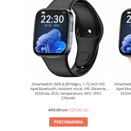
Smartwatch iSEN JL08 Negru, 1.72 inch HD,
Smartwatc
Apel bluetooth, Asistent vocal, HR, Glicemie,
Apel blu
VO2max, ECG, temperatura, NFC, IP67,
VO2ma
270mAh
499,00 Lei
329,00 Lei
PRECOMANDA