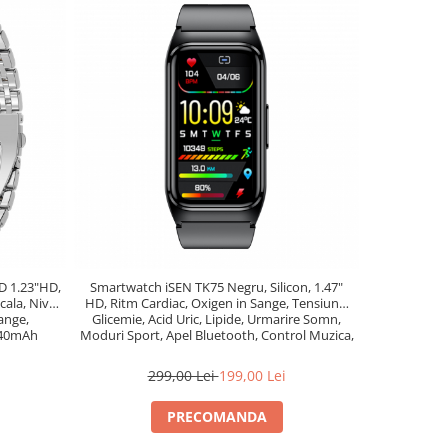
D 1.23"HD,
Smartwatch iSEN TK75 Negru, Silicon, 1.47"
Smartwatch 
cala, Nivel
HD, Ritm Cardiac, Oxigen in Sange, Tensiune,
maro inchis 
sange,
Glicemie, Acid Uric, Lipide, Urmarire Somn,
manseta g
240mAh
Moduri Sport, Apel Bluetooth, Control Muzica,
Vreme, 250mAh
299,00 Lei
199,00 Lei
8
PRECOMANDA