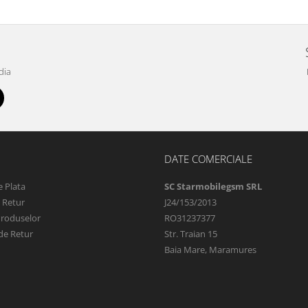
dia
DATE COMERCIALE
 Plata
SC Starmobilegsm SRL
e Retur
J24/153/2013
Produselor
RO31237377
de Retur
Str. Traian 15
Baia Mare, Maramures