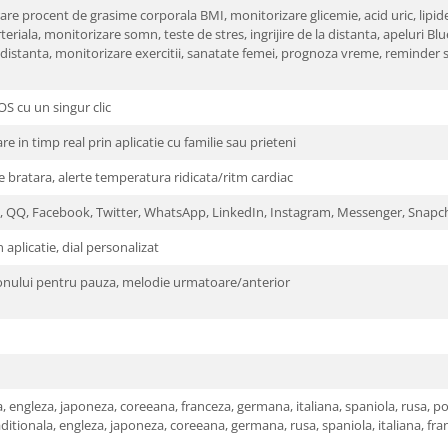
e procent de grasime corporala BMI, monitorizare glicemie, acid uric, lipide
riala, monitorizare somn, teste de stres, ingrijire de la distanta, apeluri B
ii, distanta, monitorizare exercitii, sanatate femei, prognoza vreme, reminder
OS cu un singur clic
e in timp real prin aplicatie cu familie sau prieteni
e bratara, alerte temperatura ridicata/ritm cardiac
, QQ, Facebook, Twitter, WhatsApp, LinkedIn, Instagram, Messenger, Snapcha
 aplicatie, dial personalizat
efonului pentru pauza, melodie urmatoare/anterior
a, engleza, japoneza, coreeana, franceza, germana, italiana, spaniola, rusa, 
ditionala, engleza, japoneza, coreeana, germana, rusa, spaniola, italiana, fra