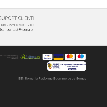
SUPORT CLIENTI
Luni-Vineri, 09.00 - 17.00
contact@isen.ro
iSEN Romania
Platforma E-commerce by Gomag