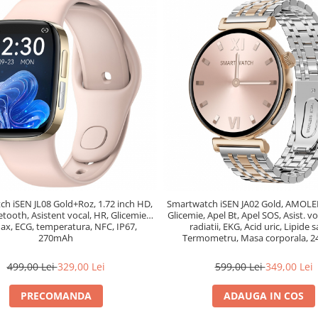
h iSEN JL08 Gold+Roz, 1.72 inch HD,
Smartwatch iSEN JA02 Gold, AMOLE
etooth, Asistent vocal, HR, Glicemie,
Glicemie, Apel Bt, Apel SOS, Asist. vo
x, ECG, temperatura, NFC, IP67,
radiatii, EKG, Acid uric, Lipide 
270mAh
Termometru, Masa corporala, 
499,00 Lei
329,00 Lei
599,00 Lei
349,00 Lei
PRECOMANDA
ADAUGA IN COS