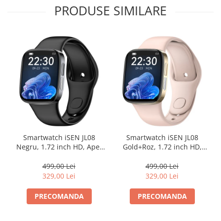
PRODUSE SIMILARE
Smartwatch iSEN JL08
Smartwatch iSEN JL08
Negru, 1.72 inch HD, Apel
Gold+Roz, 1.72 inch HD,
bluetooth, Asistent vocal,
Apel bluetooth, Asistent
HR, Glicemie, VO2max, ECG,
vocal, HR, Glicemie,
499,00 Lei
499,00 Lei
temperatura, NFC, IP67,
VO2max, ECG, temperatura,
329,00 Lei
329,00 Lei
270mAh
NFC, IP67, 270mAh
PRECOMANDA
PRECOMANDA