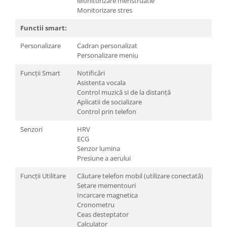
Monitorizare menstruatie
Monitorizare stres
Functii smart:
Personalizare
Cadran personalizat
Personalizare meniu
Funcții Smart
Notificări
Asistenta vocala
Control muzică si de la distanță
Aplicatii de socializare
Control prin telefon
Senzori
HRV
ECG
Senzor lumina
Presiune a aerului
Funcții Utilitare
Căutare telefon mobil (utilizare conectată)
Setare mementouri
Incarcare magnetica
Cronometru
Ceas desteptator
Calculator