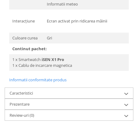
Informatii meteo
Interacțiune
Ecran activat prin ridicarea mâinii
Culoare curea
Gri
Continut pachet:
1 x Smartwatch
iSEN X1 Pro
1 x Cablu de incarcare magnetica
Informatii conformitate produs
Caracteristici
Prezentare
Review-uri
(0)