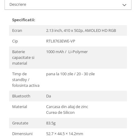
Descriere
Specificatii:
Ecran
2.13 inch, 410
x 502p, AMOLED HD RGB
Cip
RTL8763EWE-VP
Baterie
1000 mAh / Li-Polymer
capacitate si
material
Timp de
pana la 100 zile / 20 - 30 zile
standby /
folosinta activa
Bluetooth
Da
Material
Carcasa din aliaj de zinc
Curea de Silicon
Greutate
83.5g
Dimensiuni
52.7 × 44.5 × 14.2mm