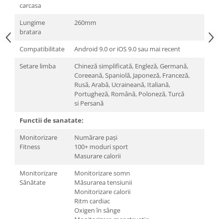
carcasa
Lungime
260mm
bratara
Compatibilitate
Android 9.0 or iOS 9.0
sau mai recent
Setare limba
Chineză simplificată, Engleză, Germană,
Coreeană, Spaniolă, Japoneză, Franceză,
Rusă, Arabă, Ucraineană, Italiană,
Portugheză, Română, Poloneză, Turcă
si Persană
Functii de sanatate:
Monitorizare
Numărare pași
Fitness
100+ moduri sport
Masurare calorii
Monitorizare
Monitorizare somn
Sănătate
Măsurarea tensiunii
Monitorizare calorii
Ritm cardiac
Oxigen în sânge