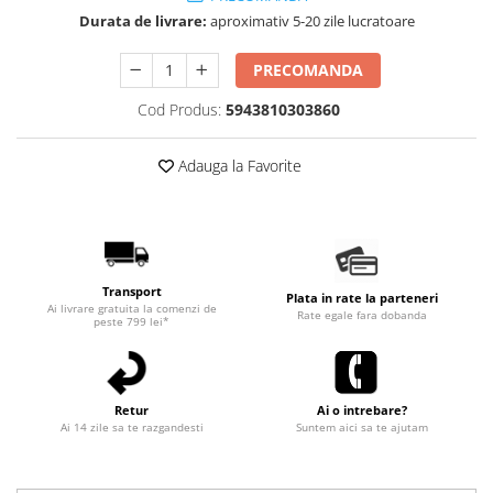
Durata de livrare:
aproximativ 5-20 zile lucratoare
PRECOMANDA
Cod Produs:
5943810303860
Adauga la Favorite
Transport
Plata in rate la parteneri
Ai livrare gratuita la comenzi de
Rate egale fara dobanda
peste 799 lei*
Retur
Ai o intrebare?
Ai 14 zile sa te razgandesti
Suntem aici sa te ajutam