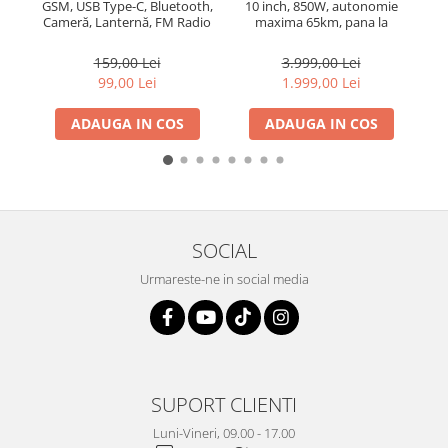
GSM, USB Type-C, Bluetooth,
10 inch, 850W, autonomie
22N
Cameră, Lanternă, FM Radio
maxima 65km, pana la
fara cablu, Baterie 1800mAh,
40km/h, baterie detasabila
Buton SOS, Negru, Dual SIM
15.6Ah
159,00 Lei
3.999,00 Lei
99,00 Lei
1.999,00 Lei
ADAUGA IN COS
ADAUGA IN COS
SOCIAL
Urmareste-ne in social media
SUPORT CLIENTI
Luni-Vineri, 09.00 - 17.00