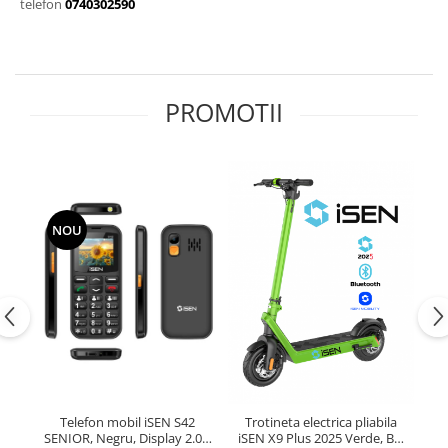
telefon
0740302590
PROMOTII
NOU
Telefon mobil iSEN S42
Trotineta electrica pliabila
B
SENIOR, Negru, Display 2.0",
iSEN X9 Plus 2025 Verde, BT,
F