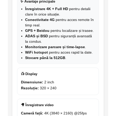
✨ Avantaje principale
Înregistrare 4K + Full HD
pentru detalii
clare în orice situație.
Conectivitate 4G
pentru acces remote în
timp real.
GPS + Beidou
pentru localizare și trasee.
ADAS și BSD
pentru siguranță avansată
la condus.
Monitorizare parcare și time-lapse
.
WiFi hotspot
pentru acces rapid la date.
Stocare până la 512GB
.
📺 Display
Dimensiune:
2 inch
Rezoluție:
320 × 240
🎥 Înregistrare video
Cameră față:
4K (3840 × 2160) @25fps