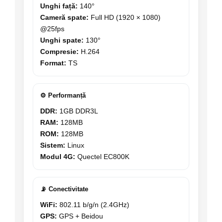
Unghi față:
140°
Cameră spate:
Full HD (1920 × 1080)
@25fps
Unghi spate:
130°
Compresie:
H.264
Format:
TS
⚙️ Performanță
DDR:
1GB DDR3L
RAM:
128MB
ROM:
128MB
Sistem:
Linux
Modul 4G:
Quectel EC800K
📡 Conectivitate
WiFi:
802.11 b/g/n (2.4GHz)
GPS:
GPS + Beidou