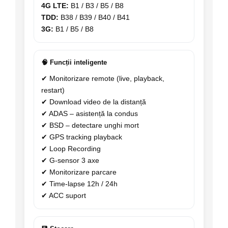
4G LTE:
B1 / B3 / B5 / B8
TDD:
B38 / B39 / B40 / B41
3G:
B1 / B5 / B8
🧠 Funcții inteligente
✔ Monitorizare remote (live, playback,
restart)
✔ Download video de la distanță
✔ ADAS – asistență la condus
✔ BSD – detectare unghi mort
✔ GPS tracking playback
✔ Loop Recording
✔ G-sensor 3 axe
✔ Monitorizare parcare
✔ Time-lapse 12h / 24h
✔ ACC suport