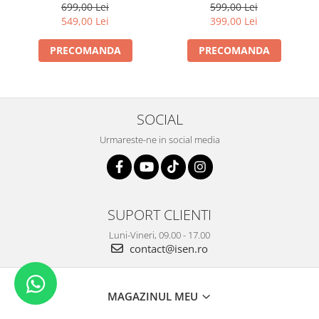
Filmare 170°, Wi-Fi, Lumina
Vizualizare 140°/130°,
599,00 Lei
699,00 Lei
SOS, Car mode, Detectie
Hotspot Wi-Fi, Comunicare
399,00 Lei
549,00 Lei
miscare,1050 mAh
Bidirectionala, GPS, ADAS,
BSD, G-Sensor,
PRECOMANDA
PRECOMANDA
Monitorizare Parcare 24H
SOCIAL
Urmareste-ne in social media
SUPORT CLIENTI
Luni-Vineri, 09.00 - 17.00
contact@isen.ro
MAGAZINUL MEU