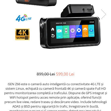
899,00 Lei
599,00 Lei
iSEN Z66 este o cameră auto inteligentă cu conectivitate 4G LTE și
sistem Linux, echipată cu cameră frontală 4K și cameră spate Full HD
pentru monitorizarea completă a traficului. Dispune de GPS integrat și
WiFi hotspot pentru acces remote prin aplicație, oferind funcții
precum live view, redare traseu și descărcare video. Include tehnologii
ADAS și BSD pentru siguranță în trafic, înregistrare în buclă,
monitorizare parcare și G-sensor pentru detectarea impactului.