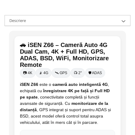
Descriere
🚗 iSEN Z66 – Cameră Auto 4G
Dual Cam, 4K + Full HD, GPS,
ADAS, BSD, WiFi, Monitorizare
Remote
📷 4K
📡 4G
🛰 GPS
📺 2"
🛡 ADAS
iSEN Z66
este o
cameră auto inteligentă 4G
,
echipată cu
înregistrare 4K pe față și Full HD
pe spate
, conectivitate completă și funcții
avansate de siguranță. Cu
monitorizare de la
distanță
, GPS integrat și suport pentru ADAS și
BSD, acest model oferă control total asupra
vehiculului, atât în mers cât și în parcare.