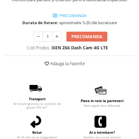
PRECOMANDA
Durata de livrare:
aproximativ 5-20 zile lucratoare
PRECOMANDA
Cod Produs:
iSEN Z66 Dash Cam 4G LTE
Adauga la Favorite
Transport
Plata in rate la parteneri
Ai livrare gratuita la comenzi de
Rate egale fara dobanda
peste 799 lei*
Retur
Ai o intrebare?
Ai 14 zile sa te razgandesti
Suntem aici sa te ajutam