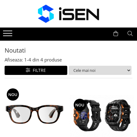
Trotinete
Trotinete electrice
Piese si accesorii
Noutati
Afiseaza:
1-
4
din
4
produse
FILTRE
NOU
NOU