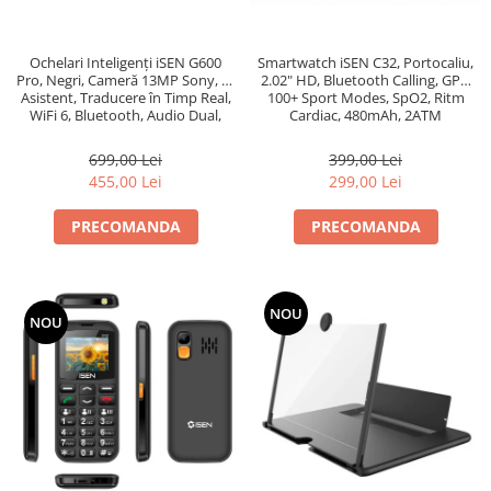
Smartwatch iSEN C32, Portocaliu,
Ochelari Inteligenți iSEN G600
2.02" HD, Bluetooth Calling, GPS,
Pro, Negri, Cameră 13MP Sony, AI
100+ Sport Modes, SpO2, Ritm
Asistent, Traducere în Timp Real,
Cardiac, 480mAh, 2ATM
WiFi 6, Bluetooth, Audio Dual,
4GB Stocare
399,00 Lei
699,00 Lei
299,00 Lei
455,00 Lei
PRECOMANDA
PRECOMANDA
NOU
NOU