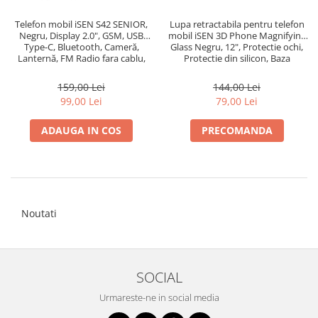
Telefon mobil iSEN S42 SENIOR,
Lupa retractabila pentru telefon
Negru, Display 2.0", GSM, USB
mobil iSEN 3D Phone Magnifying
Type-C, Bluetooth, Cameră,
Glass Negru, 12", Protectie ochi,
Lanternă, FM Radio fara cablu,
Protectie din silicon, Baza
Baterie 1800mAh, Buton SOS,
ajustabila
Negru, Dual SIM
159,00 Lei
144,00 Lei
99,00 Lei
79,00 Lei
ADAUGA IN COS
PRECOMANDA
Noutati
SOCIAL
Urmareste-ne in social media