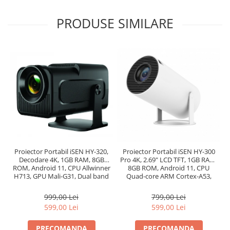
PRODUSE SIMILARE
Proiector Portabil iSEN HY-320,
Proiector Portabil iSEN HY-300
Decodare 4K, 1GB RAM, 8GB
Pro 4K, 2.69" LCD TFT, 1GB RAM,
ROM, Android 11, CPU Allwinner
8GB ROM, Android 11, CPU
H713, GPU Mali-G31, Dual band
Quad-core ARM Cortex-A53,
WiFi6+BT5.0
WiFi6 + BT5.0
999,00 Lei
799,00 Lei
599,00 Lei
599,00 Lei
PRECOMANDA
PRECOMANDA