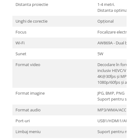
Distanta proiectie
1-4 metri.
Distanta optima este 
Unghi de corectie
Opțional
Focus
Focalizare electronica
Wi-Fi
AW869A - Dual band WI
Sunet
5W
Format video
Decodare în format co
inclusiv HEVC/VP9/AV
4K@30fps și MPEG1/
1080p/60fps și altele
Format imagine
JPG, BMP, PNG
Suport pentru scalare 
Format audio
MP3/WMA/ACC
Port-uri
USB1/HDMI1/AUDIO x
Limbaj meniu
Suport pentru mai mul