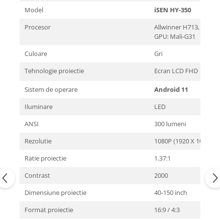
Model
iSEN HY-350
Procesor
Allwinner H713, ARM 
GPU: Mali-G31
Culoare
Gri
Tehnologie proiectie
Ecran LCD FHD
Sistem de operare
Android 11
Iluminare
LED
ANSI
300 lumeni
Rezolutie
1080P (1920 X 1080px)
Ratie proiectie
1.37:1
Contrast
2000
Dimensiune proiectie
40-150 inch
Format proiectie
16:9 / 4:3