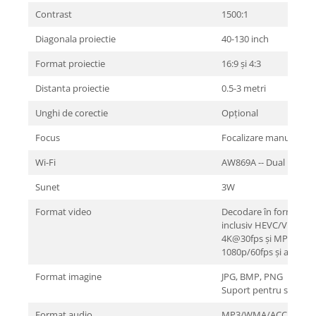
Contrast
1500:1
Diagonala proiectie
40-130 inch
Format proiectie
16:9 și 4:3
Distanta proiectie
0.5-3 metri
Unghi de corectie
Opțional
Focus
Focalizare manuală
Wi-Fi
AW869A -- Dual band W
Sunet
3W
Format video
Decodare în format co
inclusiv HEVC/VP9/AV
4K@30fps și MPEG1/
1080p/60fps și altele
Format imagine
JPG, BMP, PNG
Suport pentru scalare 
Format audio
MP3/WMA/ACC