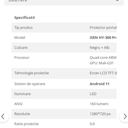
Specificatii
Tip produs
Proiector portabil
Model
iSEN HY-300 Pro
Culoare
Negru + Alb
Procesor
Quad-core ARM Corte
GPU: Mali-G31
Tehnologie proiectie
Ecran LCD TFT de 2,69 
Sistem de operare
Android 11
Iluminare
LED
ANSI
160 lumeni
Rezolutie
1280*720 px
Ratie proiectie
0,9