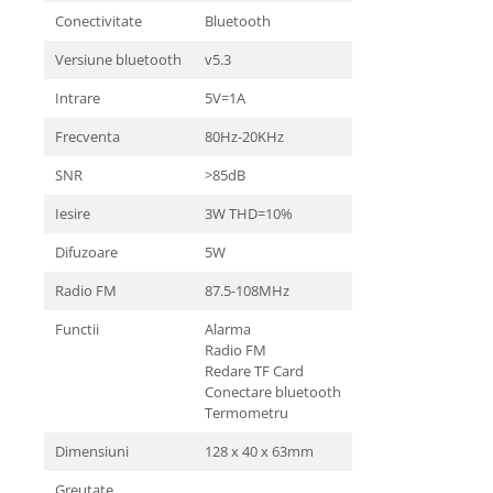
Conectivitate
Bluetooth
Versiune bluetooth
v5.3
Intrare
5V=1A
Frecventa
80Hz-20KHz
SNR
>85dB
Iesire
3W THD=10%
Difuzoare
5W
Radio FM
87.5-108MHz
Functii
Alarma
Radio FM
Redare TF Card
Conectare bluetooth
Termometru
Dimensiuni
128 x 40 x 63mm
Greutate