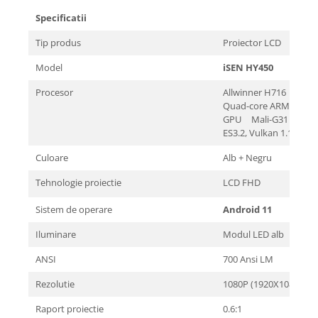
Specificatii
Tip produs
Proiector LCD
Model
iSEN HY450
Procesor
Allwinner H716
Quad-core ARM Corte
GPU Mali-G31 sup
ES3.2, Vulkan 1.1, si O
Culoare
Alb + Negru
Tehnologie proiectie
LCD FHD
Sistem de operare
Android 11
Iluminare
Modul LED alb
ANSI
700 Ansi LM
Rezolutie
1080P (1920X1080)
Raport proiectie
0.6:1