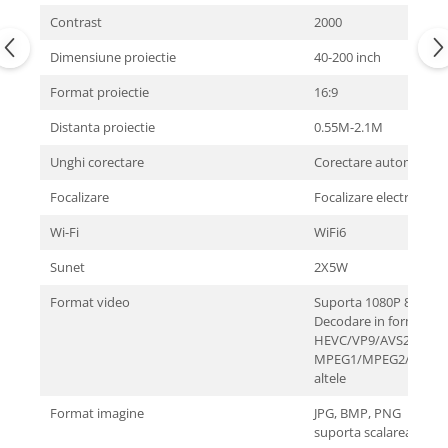
Contrast
2000
Dimensiune proiectie
40-200 inch
Format proiectie
16:9
Distanta proiectie
0.55M-2.1M
Unghi corectare
Corectare automata
Focalizare
Focalizare electrica c
Wi-Fi
WiFi6
Sunet
2X5W
Format video
Suporta 1080P 8K
Decodare in format co
HEVC/VP9/AVS2/AVC 4
MPEG1/MPEG2/AV1 108
altele
Format imagine
JPG, BMP, PNG
suporta scalarea imagi