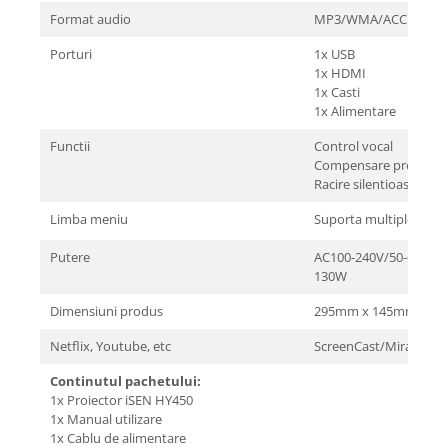
Format audio
MP3/WMA/ACC
Porturi
1x USB
1x HDMI
1x Casti
1x Alimentare
Functii
Control vocal
Compensare proiectie
Racire silentioasa
Limba meniu
Suporta multiple limbi
Putere
AC100-240V/50-60HZ
130W
Dimensiuni produs
295mm x 145mm x 1
Netflix, Youtube, etc
ScreenCast/MiraCast
Continutul pachetului:
1x Proiector iSEN HY450
1x Manual utilizare
1x Cablu de alimentare