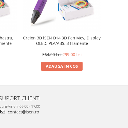
bastru,
Creion 3D iSEN D14 3D Pen Mov, Display
Set de 30
amente
OLED, PLA/ABS, 3 filamente
culori pe
364,00 Lei
299,00 Lei
2
ADAUGA IN COS
SUPORT CLIENTI
Luni-Vineri, 09.00 - 17.00
contact@isen.ro