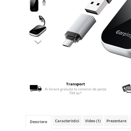
Transport
Ai livrare gratuita la comenzi de peste
799 lei*
Caracteristici
Video
(1)
Prezentare
Descriere