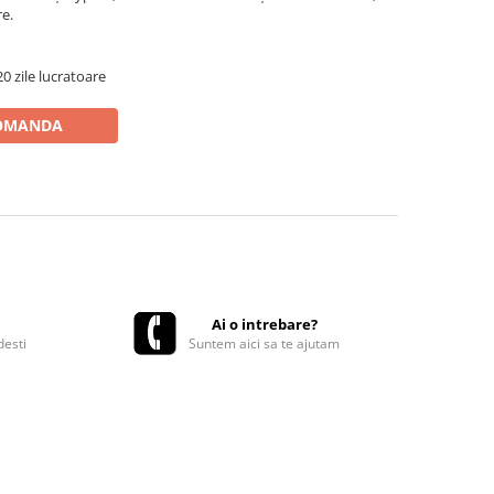
e.
0 zile lucratoare
OMANDA
Ai o intrebare?
desti
Suntem aici sa te ajutam