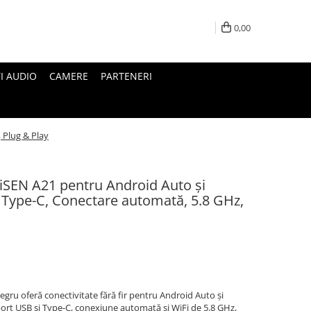
0,00
I AUDIO
CAMERE
PARTENERI
 Plug & Play
 iSEN A21 pentru Android Auto și
 Type-C, Conectare automată, 5.8 GHz,
gru oferă conectivitate fără fir pentru Android Auto și
port USB și Type-C, conexiune automată și WiFi de 5.8 GHz,