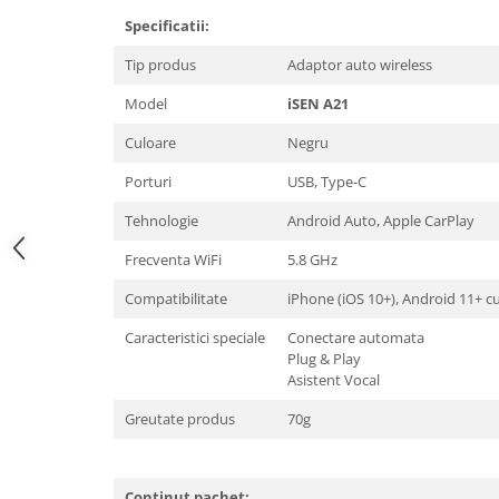
Specificatii:
Tip produs
Adaptor auto wireless
Model
iSEN A21
Culoare
Negru
Porturi
USB, Type-C
Tehnologie
Android Auto, Apple CarPlay
Frecventa WiFi
5.8 GHz
Compatibilitate
iPhone (iOS 10+), Android 11+ cu
Caracteristici speciale
Conectare automata
Plug & Play
Asistent Vocal
Greutate produs
70g
Continut pachet: