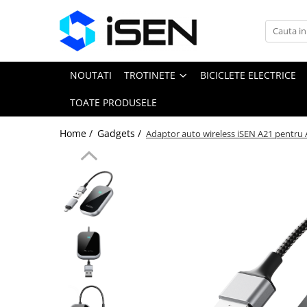
Trotinete
Trotinete electrice
NOUTATI
TROTINETE
BICICLETE ELECTRICE
Piese si accesorii
TOATE PRODUSELE
Home /
Gadgets /
Adaptor auto wireless iSEN A21 pentru A