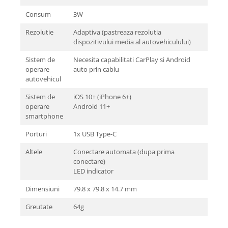
Consum
3W
Rezolutie
Adaptiva (pastreaza rezolutia
dispozitivului media al autovehiculului)
Sistem de
Necesita capabilitati CarPlay si Android
operare
auto prin cablu
autovehicul
Sistem de
iOS 10+ (iPhone 6+)
operare
Android 11+
smartphone
Porturi
1x USB Type-C
Altele
Conectare automata (dupa prima
conectare)
LED indicator
Dimensiuni
79.8 x 79.8 x 14.7 mm
Greutate
64g