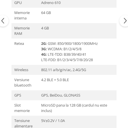
GPU
Adreno 610
Memorie
64 GB
interna
Memorie
4 GB
RAM
Retea
2G:
GSM: 850/900/1800/1900MHz
3G:
WCDMA: B1/2/4/5/8
4G:
LTE-TDD: B38/39/40/41
LTE-FDD: B1/2/3/4/5/7/8/20/28
Wireless
802.11 a/b/g/n/ac, 2.4G/5G
Versiune
4.2 BLE + 5.0 BLE
bluetooth
GPS
GPS, BeiDou, GLONASS
Slot
MicroSD pana la 128 GB (cardul nu este
memorie
inclus)
Tensiune
5V±0.2V / 1.0A
alimentare