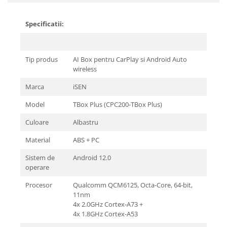
Specificatii:
Tip produs
AI Box pentru CarPlay si Android Auto
wireless
Marca
iSEN
Model
TBox Plus (CPC200-TBox Plus)
Culoare
Albastru
Material
ABS + PC
Sistem de
Android 12.0
operare
Procesor
Qualcomm QCM6125, Octa-Core, 64-bit,
11nm
4x 2.0GHz Cortex-A73 +
4x 1.8GHz Cortex-A53